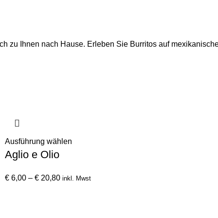
h zu Ihnen nach Hause. Erleben Sie Burritos auf mexikanische 
Dieses
Ausführung wählen
Aglio e Olio
Produkt
weist
Preisspanne:
mehrere
€
6,00
–
€
20,80
inkl. Mwst
€ 6,00
Varianten
bis
auf.
€ 20,80
Die