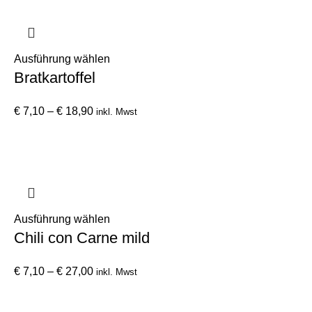
€ 21,70
Die
Optionen
können
auf
Dieses
Ausführung wählen
der
Bratkartoffel
Produkt
Produktseite
weist
gewählt
Preisspanne:
mehrere
€
7,10
–
€
18,90
inkl. Mwst
werden
€ 7,10
Varianten
bis
auf.
€ 18,90
Die
Optionen
können
auf
Dieses
Ausführung wählen
der
Chili con Carne mild
Produkt
Produktseite
weist
gewählt
Preisspanne:
mehrere
€
7,10
–
€
27,00
inkl. Mwst
werden
€ 7,10
Varianten
bis
auf.