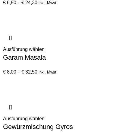
werden
Preisspanne:
mehrere
€
6,80
–
€
24,30
inkl. Mwst
€ 6,80
Varianten
bis
auf.
€ 24,30
Die
Optionen
können
auf
Dieses
Ausführung wählen
der
Garam Masala
Produkt
Produktseite
weist
gewählt
Preisspanne:
mehrere
€
8,00
–
€
32,50
inkl. Mwst
werden
€ 8,00
Varianten
bis
auf.
€ 32,50
Die
Optionen
können
auf
Dieses
Ausführung wählen
der
Gewürzmischung Gyros
Produkt
Produktseite
weist