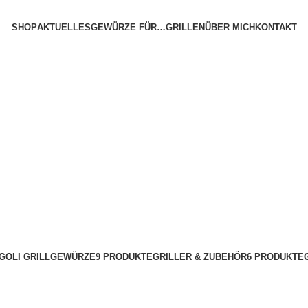
SHOP
AKTUELLES
GEWÜRZE FÜR…
GRILLEN
ÜBER MICH
KONTAKT
GOLI GRILLGEWÜRZE
9 PRODUKTE
GRILLER & ZUBEHÖR
6 PRODUKTE