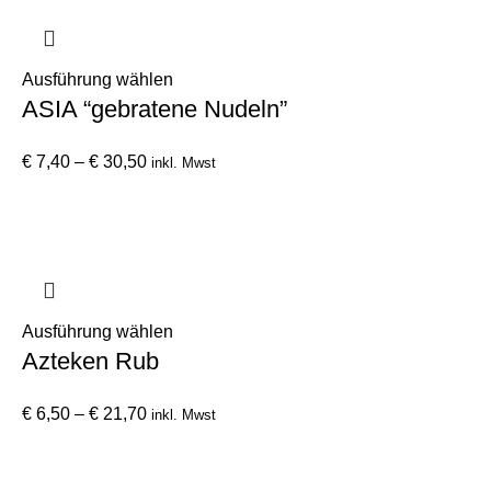
Optionen
können
auf
Dieses
Ausführung wählen
der
ASIA “gebratene Nudeln”
Produkt
Produktseite
weist
gewählt
Preisspanne:
mehrere
€
7,40
–
€
30,50
inkl. Mwst
werden
€ 7,40
Varianten
bis
auf.
€ 30,50
Die
Optionen
können
auf
Dieses
Ausführung wählen
der
Azteken Rub
Produkt
Produktseite
weist
gewählt
Preisspanne:
mehrere
€
6,50
–
€
21,70
inkl. Mwst
werden
€ 6,50
Varianten
bis
auf.