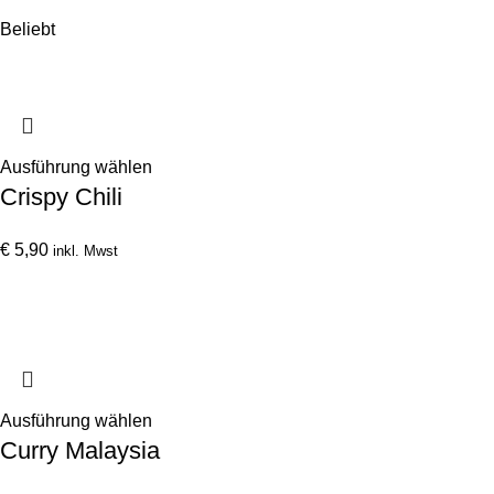
€ 16,60
Die
Beliebt
Optionen
können
auf
der
Produktseite
Dieses
Ausführung wählen
gewählt
Crispy Chili
Produkt
werden
weist
mehrere
€
5,90
inkl. Mwst
Varianten
auf.
Die
Optionen
können
auf
Dieses
Ausführung wählen
der
Curry Malaysia
Produkt
Produktseite
weist