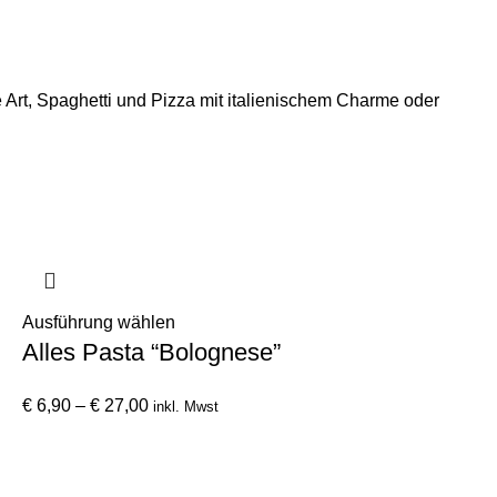
Art, Spaghetti und Pizza mit italienischem Charme oder
Dieses
Ausführung wählen
Alles Pasta “Bolognese”
Produkt
weist
Preisspanne:
mehrere
€
6,90
–
€
27,00
inkl. Mwst
€ 6,90
Varianten
bis
auf.
€ 27,00
Die