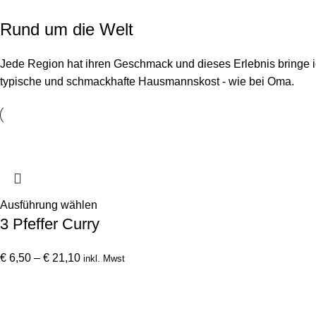
Rund um die Welt
Jede Region hat ihren Geschmack und dieses Erlebnis bringe ic
typische und schmackhafte Hausmannskost - wie bei Oma.
Dieses
Ausführung wählen
3 Pfeffer Curry
Produkt
weist
Preisspanne:
mehrere
€
6,50
–
€
21,10
inkl. Mwst
€ 6,50
Varianten
bis
auf.
€ 21,10
Die