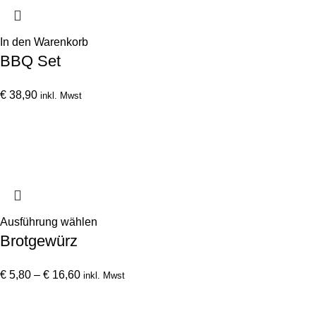
€ 43,90
Die
Optionen
können
In den Warenkorb
auf
BBQ Set
der
Produktseite
€
38,90
inkl. Mwst
gewählt
werden
Dieses
Ausführung wählen
Brotgewürz
Produkt
weist
Preisspanne:
mehrere
€
5,80
–
€
16,60
inkl. Mwst
€ 5,80
Varianten
bis
auf.