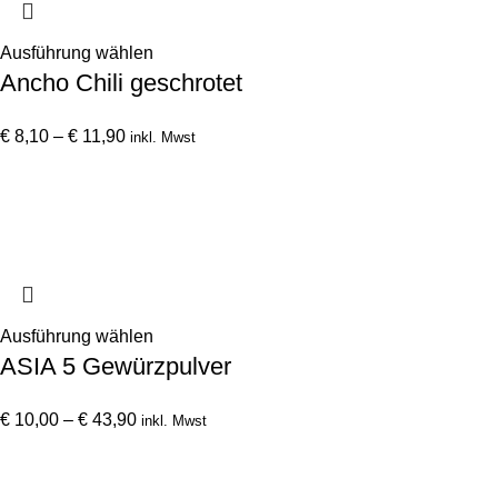
Optionen
können
Dieses
Ausführung wählen
auf
Ancho Chili geschrotet
Produkt
der
weist
Produktseite
Preisspanne:
mehrere
€
8,10
–
€
11,90
inkl. Mwst
gewählt
€ 8,10
Varianten
werden
bis
auf.
€ 11,90
Die
Optionen
können
auf
der
Dieses
Ausführung wählen
Produktseite
ASIA 5 Gewürzpulver
Produkt
gewählt
weist
werden
Preisspanne:
mehrere
€
10,00
–
€
43,90
inkl. Mwst
€ 10,00
Varianten
bis
auf.