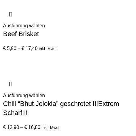
€ 24,80
Die
Optionen
können
auf
Dieses
Ausführung wählen
der
Beef Brisket
Produkt
Produktseite
weist
gewählt
Preisspanne:
mehrere
€
5,90
–
€
17,40
inkl. Mwst
werden
€ 5,90
Varianten
bis
auf.
€ 17,40
Die
Optionen
können
auf
Dieses
Ausführung wählen
der
Chili “Bhut Jolokia” geschrotet !!!Extrem
Produkt
Produktseite
weist
Scharf!!!
gewählt
mehrere
werden
Varianten
Preisspanne:
€
12,90
–
€
16,80
inkl. Mwst
auf.
€ 12,90