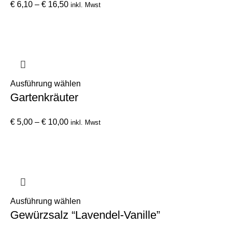
werden
Preisspanne:
mehrere
€
6,10
–
€
16,50
inkl. Mwst
€ 6,10
Varianten
bis
auf.
€ 16,50
Die
Optionen
können
auf
Dieses
Ausführung wählen
der
Gartenkräuter
Produkt
Produktseite
weist
gewählt
Preisspanne:
mehrere
€
5,00
–
€
10,00
inkl. Mwst
werden
€ 5,00
Varianten
bis
auf.
€ 10,00
Die
Optionen
können
auf
Dieses
Ausführung wählen
der
Gewürzsalz “Lavendel-Vanille”
Produkt
Produktseite
weist