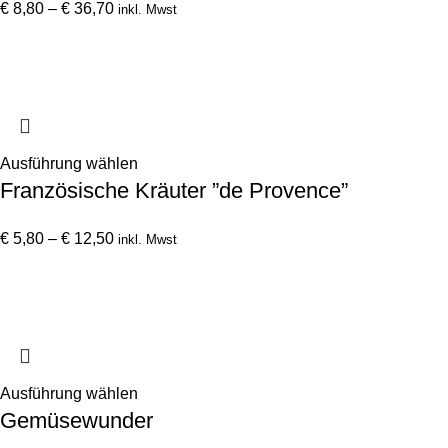
gewählt
Preisspanne:
mehrere
€
8,80
–
€
36,70
inkl. Mwst
werden
€ 8,80
Varianten
bis
auf.
€ 36,70
Die
Optionen
können
auf
Dieses
Ausführung wählen
der
Französische Kräuter ”de Provence”
Produkt
Produktseite
weist
gewählt
Preisspanne:
mehrere
€
5,80
–
€
12,50
inkl. Mwst
werden
€ 5,80
Varianten
bis
auf.
€ 12,50
Die
Optionen
können
auf
Dieses
Ausführung wählen
der
Gemüsewunder
Produkt
Produktseite
weist