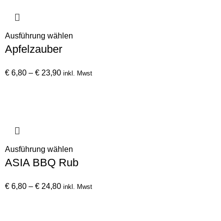
Optionen
können
auf
Dieses
Ausführung wählen
der
Apfelzauber
Produkt
Produktseite
weist
gewählt
Preisspanne:
mehrere
€
6,80
–
€
23,90
inkl. Mwst
werden
€ 6,80
Varianten
bis
auf.
€ 23,90
Die
Optionen
können
auf
Dieses
Ausführung wählen
der
ASIA BBQ Rub
Produkt
Produktseite
weist
gewählt
Preisspanne:
mehrere
€
6,80
–
€
24,80
inkl. Mwst
werden
€ 6,80
Varianten
bis
auf.