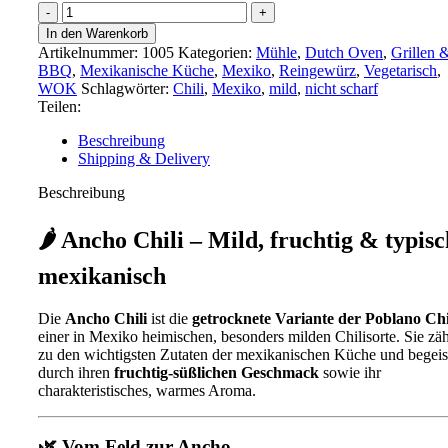
Ancho
Chili
In den Warenkorb
geschrotet
Artikelnummer:
1005
Kategorien:
Mühle
,
Dutch Oven
,
Grillen 
Menge
BBQ
,
Mexikanische Küche
,
Mexiko
,
Reingewürz
,
Vegetarisch
,
WOK
Schlagwörter:
Chili
,
Mexiko
,
mild
,
nicht scharf
Teilen:
Beschreibung
Shipping & Delivery
Beschreibung
🌶️
Ancho Chili – Mild, fruchtig & typisc
mexikanisch
Die
Ancho Chili
ist die
getrocknete Variante der Poblano Chi
einer in Mexiko heimischen, besonders milden Chilisorte. Sie zäh
zu den wichtigsten Zutaten der mexikanischen Küche und begeis
durch ihren
fruchtig-süßlichen Geschmack
sowie ihr
charakteristisches, warmes Aroma.
🌿
Vom Feld zur Ancho