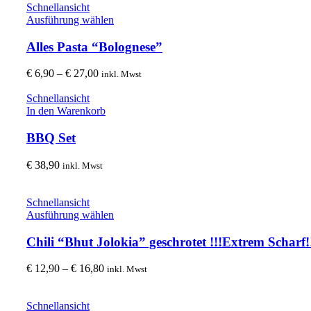
Schnellansicht
Dieses
Ausführung wählen
Produkt
weist
Alles Pasta “Bolognese”
mehrere
Varianten
Preisspanne:
€
6,90
–
€
27,00
inkl. Mwst
auf.
€ 6,90
Die
bis
Schnellansicht
Optionen
€ 27,00
In den Warenkorb
können
auf
BBQ Set
der
Produktseite
€
38,90
inkl. Mwst
gewählt
werden
Schnellansicht
Dieses
Ausführung wählen
Produkt
weist
Chili “Bhut Jolokia” geschrotet !!!Extrem Scharf!
mehrere
Varianten
Preisspanne:
€
12,90
–
€
16,80
inkl. Mwst
auf.
€ 12,90
Die
bis
Optionen
€ 16,80
Schnellansicht