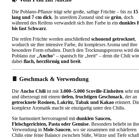
Die Poblano-Pflanze trägt sehr große, saftige Früchte – bis zu
15
lang und 7 cm dick
. In unreifem Zustand sind sie
grün
, doch
während des Reifens verwandelt sich ihre Farbe in ein
dunkles 
bis fast Schwarz
.
Die reifen Früchte werden anschließend
schonend getrocknet
,
wodurch sie ihre intensive Farbe, ihr komplexes Aroma und ihre
besondere Form erhalten. Durch den Trocknungsprozess wird di
Poblano zur „
Ancho
“ – spanisch für „breit“ – denn die Chili wir
dabei
flach, herzförmig und breit
.
🍫
Geschmack & Verwendung
Die
Ancho Chili
ist mit
3.000–5.000 Scoville-Einheiten
sehr mi
und überzeugt mit einem
tiefen, fruchtigen Geschmack
, der an
getrocknete Rosinen, Lakritz, Tabak und Kakao
erinnert. Di
komplexe Aromatik macht sie einzigartig unter den Chilis.
Sie harmoniert hervorragend mit
dunklen Saucen,
Fleischgerichten, Pasta oder Gemüse
. Besonders beliebt ist ihr
Verwendung in
Mole-Saucen
, wo sie zusammen mit schärferen
Chilis eine feine Balance zwischen Süße, Würze und Tiefe schaff