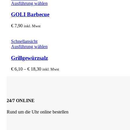
können
Dieses
Ausführung wählen
auf
Produkt
der
weist
GOLI Barbecue
Produktseite
mehrere
gewählt
Varianten
€
7,90
inkl. Mwst
werden
auf.
Die
Optionen
Schnellansicht
können
Dieses
Ausführung wählen
auf
Produkt
der
weist
Grillgewürzsalz
Produktseite
mehrere
gewählt
Varianten
Preisspanne:
€
6,10
–
€
18,30
inkl. Mwst
werden
auf.
€ 6,10
Die
bis
Optionen
€ 18,30
können
auf
der
24/7 ONLINE
Produktseite
gewählt
Rund um die Uhr online bestellen
werden