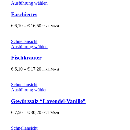
können
Dieses
Ausführung wählen
auf
Produkt
der
weist
Faschiertes
Produktseite
mehrere
gewählt
Varianten
Preisspanne:
€
6,10
–
€
16,50
inkl. Mwst
werden
auf.
€ 6,10
Die
bis
Optionen
€ 16,50
Schnellansicht
können
Dieses
Ausführung wählen
auf
Produkt
der
weist
Fischkräuter
Produktseite
mehrere
gewählt
Varianten
Preisspanne:
€
6,10
–
€
17,20
inkl. Mwst
werden
auf.
€ 6,10
Die
bis
Optionen
€ 17,20
Schnellansicht
können
Dieses
Ausführung wählen
auf
Produkt
der
weist
Gewürzsalz “Lavendel-Vanille”
Produktseite
mehrere
gewählt
Varianten
Preisspanne:
€
7,50
–
€
30,20
inkl. Mwst
werden
auf.
€ 7,50
Die
bis
Optionen
€ 30,20
Schnellansicht