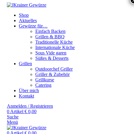
Shop
Aktuelles
Gewürze für…
Einfach Backen
Grillen & BBQ
Traditionelle Küche
Internationale Küche
Sous Vide garen
Süßes & Desserts
Grillen
Outdoorchef Griller
Griller & Zubehör
Grillkurse
Catering
Über mich
Kontakt
Anmelden / Registrieren
0
Artikel
€
0,00
Suche
Menü
0
Artikel
€
0,00