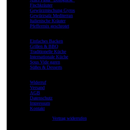
Fischkräuter
Gewürzmischung Gyros
Gewürzsalz Mediterran
Italienische Kräuter
Pfeffermix geschrotet
Gewürze für
Einfaches Backen
Grillen & BBQ
Traditionelle Küche
Internationale Küche
Sous Vide garen
Süßes & Desserts
RECHTLICHES
Widerruf
Versand
AGB
Datenschutz
Impressum
Kontakt
Vertrag widerrufen