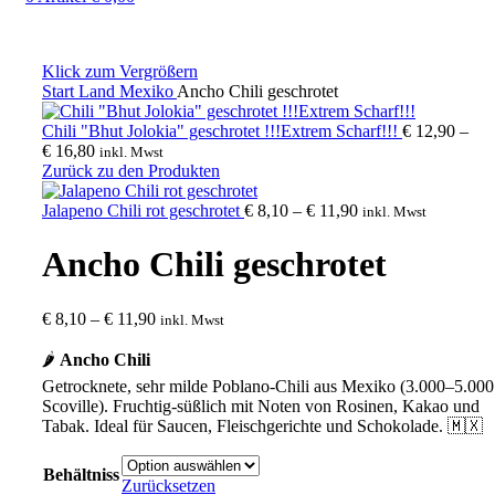
Klick zum Vergrößern
Start
Land
Mexiko
Ancho Chili geschrotet
Chili "Bhut Jolokia" geschrotet !!!Extrem Scharf!!!
€
12,90
–
Preisspanne:
€
16,80
inkl. Mwst
€ 12,90
Zurück zu den Produkten
bis
€ 16,80
Preisspanne:
Jalapeno Chili rot geschrotet
€
8,10
–
€
11,90
inkl. Mwst
€ 8,10
bis
Ancho Chili geschrotet
€ 11,90
Preisspanne:
€
8,10
–
€
11,90
inkl. Mwst
€ 8,10
bis
🌶️
Ancho Chili
€ 11,90
Getrocknete, sehr milde Poblano-Chili aus Mexiko (3.000–5.000
Scoville). Fruchtig-süßlich mit Noten von Rosinen, Kakao und
Tabak. Ideal für Saucen, Fleischgerichte und Schokolade. 🇲🇽
Behältniss
Zurücksetzen