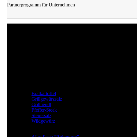
Partnerprogramm für Unternehmen
JKrainer Gewürze
Joachim Krainer-Hiebaum
Reithbachweg 351 A/4, 8311 Markt Hartmannsdorf
Tel: +43 (0) 650 282 54 37
Mail: office@jkrainer.at
UNSERE TOP GEWÜRZE
Bratkartoffel
Grillgewürzsalz
Grillhendl
Pfeffer-Steak
Steirersalz
Wildgewürz
BElIEBTE GEWÜRZARTEN
Alles Pasta “Bolognese”