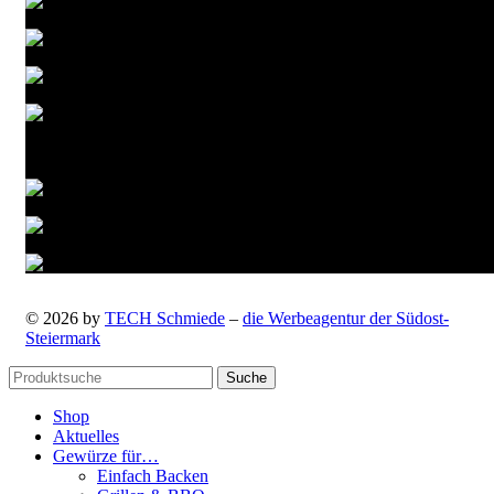
Versandarten
© 2026 by
TECH Schmiede
–
die Werbeagentur der Südost-
Steiermark
Suche
Shop
Aktuelles
Gewürze für…
Einfach Backen