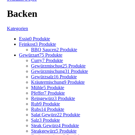
Backen
Kategorien
Essig
0 Produkte
Feinkost
3 Produkte
BBQ Saucen
2 Produkte
Gewürzart
75 Produkte
Curry
7 Produkte
Gewürzmischug
25 Produkte
Gewürzmischung
31 Produkte
Gewürzsalz
16 Produkte
Kräutermischung
9 Produkte
Mühle
5 Produkte
Pfeffer
7 Produkte
Reingewürz
3 Produkte
Rub
9 Produkte
Rubs
14 Produkte
Salat Gewürz
22 Produkte
Salz
3 Produkte
Steak Gewürz
4 Produkte
Steakgewürz
5 Produkte