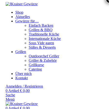
Shop
Aktuelles
Gewürze für…
Einfach Backen
Grillen & BBQ
Traditionelle Küche
Internationale Küche
Sous Vide garen
Süßes & Desserts
Grillen
Outdoorchef Griller
Griller & Zubehör
Grillkurse
Catering
Über mich
Kontakt
Anmelden / Registrieren
0
Artikel
€
0,00
Suche
Menü
0
Artikel
€
0,00