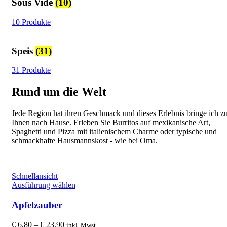
Sous Vide
(10)
10 Produkte
Speis
(31)
31 Produkte
Rund um die Welt
Jede Region hat ihren Geschmack und dieses Erlebnis bringe ich z
Ihnen nach Hause. Erleben Sie Burritos auf mexikanische Art,
Spaghetti und Pizza mit italienischem Charme oder typische und
schmackhafte Hausmannskost - wie bei Oma.
Schnellansicht
Dieses
Ausführung wählen
Produkt
weist
Apfelzauber
mehrere
Varianten
Preisspanne:
€
6,80
–
€
23,90
inkl. Mwst