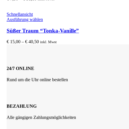
werden
auf.
€ 7,50
Die
bis
Optionen
€ 31,10
Schnellansicht
können
Dieses
Ausführung wählen
auf
Produkt
der
weist
Süßer Traum “Tonka-Vanille”
Produktseite
mehrere
gewählt
Varianten
Preisspanne:
€
15,00
–
€
40,50
inkl. Mwst
werden
auf.
€ 15,00
Die
bis
Optionen
€ 40,50
können
auf
24/7 ONLINE
der
Produktseite
Rund um die Uhr online bestellen
gewählt
werden
BEZAHLUNG
Alle gängigen Zahlungsmöglichkeiten