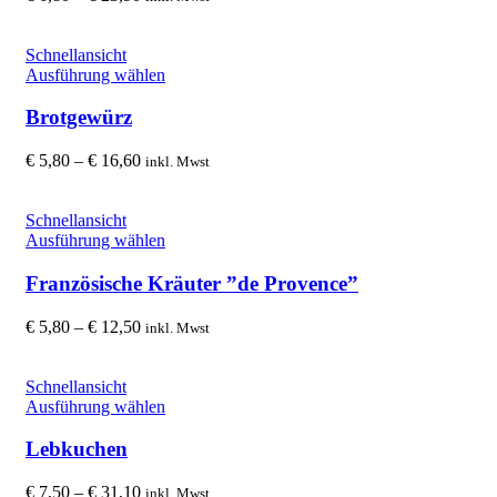
auf.
€ 6,80
Die
bis
Optionen
€ 23,90
Schnellansicht
können
Dieses
Ausführung wählen
auf
Produkt
der
weist
Brotgewürz
Produktseite
mehrere
gewählt
Varianten
Preisspanne:
€
5,80
–
€
16,60
inkl. Mwst
werden
auf.
€ 5,80
Die
bis
Optionen
€ 16,60
Schnellansicht
können
Dieses
Ausführung wählen
auf
Produkt
der
weist
Französische Kräuter ”de Provence”
Produktseite
mehrere
gewählt
Varianten
Preisspanne:
€
5,80
–
€
12,50
inkl. Mwst
werden
auf.
€ 5,80
Die
bis
Optionen
€ 12,50
Schnellansicht
können
Dieses
Ausführung wählen
auf
Produkt
der
weist
Lebkuchen
Produktseite
mehrere
gewählt
Varianten
Preisspanne:
€
7,50
–
€
31,10
inkl. Mwst