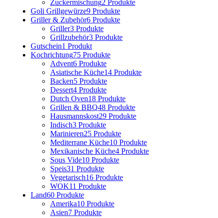
Zuckermischung
2 Produkte
Goli Grillgewürze
9 Produkte
Griller & Zubehör
6 Produkte
Griller
3 Produkte
Grillzubehör
3 Produkte
Gutschein
1 Produkt
Kochrichtung
75 Produkte
Advent
6 Produkte
Asiatische Küche
14 Produkte
Backen
5 Produkte
Dessert
4 Produkte
Dutch Oven
18 Produkte
Grillen & BBQ
48 Produkte
Hausmannskost
29 Produkte
Indisch
3 Produkte
Marinieren
25 Produkte
Mediterrane Küche
10 Produkte
Mexikanische Küche
4 Produkte
Sous Vide
10 Produkte
Speis
31 Produkte
Vegetarisch
16 Produkte
WOK
11 Produkte
Land
60 Produkte
Amerika
10 Produkte
Asien
7 Produkte