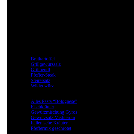
JKrainer Gewürze
Joachim Krainer-Hiebaum
Reithbachweg 351 A/4, 8311 Markt Hartmannsdorf
Tel: +43 (0) 650 282 54 37
Mail: office@jkrainer.at
UNSERE TOP GEWÜRZE
Bratkartoffel
Grillgewürzsalz
Grillhendl
Pfeffer-Steak
Steirersalz
Wildgewürz
BElIEBTE GEWÜRZARTEN
Alles Pasta “Bolognese”
Fischkräuter
Gewürzmischung Gyros
Gewürzsalz Mediterran
Italienische Kräuter
Pfeffermix geschrotet