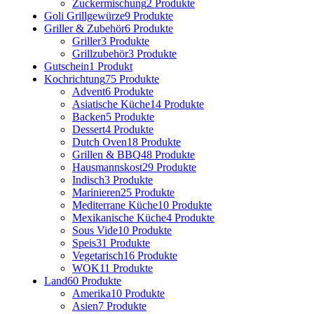
Zuckermischung
2 Produkte
Goli Grillgewürze
9 Produkte
Griller & Zubehör
6 Produkte
Griller
3 Produkte
Grillzubehör
3 Produkte
Gutschein
1 Produkt
Kochrichtung
75 Produkte
Advent
6 Produkte
Asiatische Küche
14 Produkte
Backen
5 Produkte
Dessert
4 Produkte
Dutch Oven
18 Produkte
Grillen & BBQ
48 Produkte
Hausmannskost
29 Produkte
Indisch
3 Produkte
Marinieren
25 Produkte
Mediterrane Küche
10 Produkte
Mexikanische Küche
4 Produkte
Sous Vide
10 Produkte
Speis
31 Produkte
Vegetarisch
16 Produkte
WOK
11 Produkte
Land
60 Produkte
Amerika
10 Produkte
Asien
7 Produkte