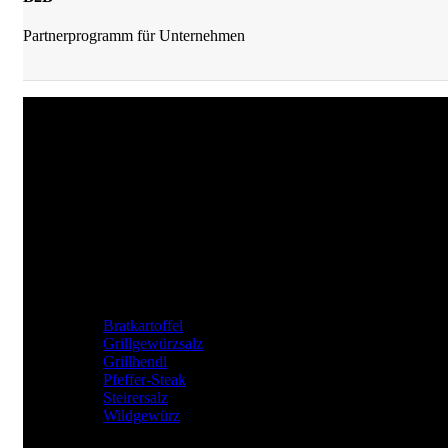
Partnerprogramm für Unternehmen
JKrainer Gewürze
Joachim Krainer-Hiebaum
Reithbachweg 351 A/4, 8311 Markt Hartmannsdorf
Tel: +43 (0) 650 282 54 37
Mail: office@jkrainer.at
UNSERE TOP GEWÜRZE
Bratkartoffel
Grillgewürzsalz
Grillhendl
Pfeffer-Steak
Steirersalz
Wildgewürz