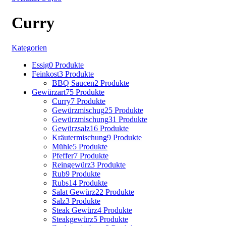
Curry
Kategorien
Essig
0 Produkte
Feinkost
3 Produkte
BBQ Saucen
2 Produkte
Gewürzart
75 Produkte
Curry
7 Produkte
Gewürzmischug
25 Produkte
Gewürzmischung
31 Produkte
Gewürzsalz
16 Produkte
Kräutermischung
9 Produkte
Mühle
5 Produkte
Pfeffer
7 Produkte
Reingewürz
3 Produkte
Rub
9 Produkte
Rubs
14 Produkte
Salat Gewürz
22 Produkte
Salz
3 Produkte
Steak Gewürz
4 Produkte
Steakgewürz
5 Produkte