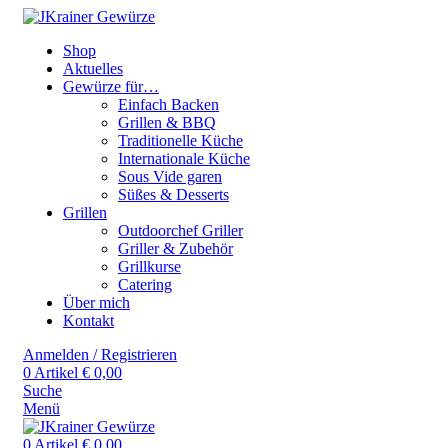
Shop
Aktuelles
Gewürze für…
Einfach Backen
Grillen & BBQ
Traditionelle Küche
Internationale Küche
Sous Vide garen
Süßes & Desserts
Grillen
Outdoorchef Griller
Griller & Zubehör
Grillkurse
Catering
Über mich
Kontakt
Anmelden / Registrieren
0
Artikel
€
0,00
Suche
Menü
0
Artikel
€
0,00