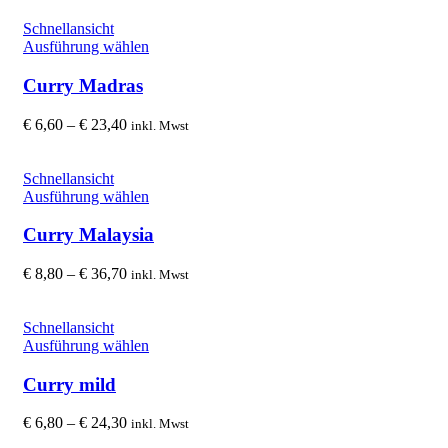
Die
bis
Optionen
€ 21,40
Schnellansicht
können
Dieses
Ausführung wählen
auf
Produkt
der
weist
Curry Madras
Produktseite
mehrere
gewählt
Varianten
Preisspanne:
€
6,60
–
€
23,40
inkl. Mwst
werden
auf.
€ 6,60
Die
bis
Optionen
€ 23,40
Schnellansicht
können
Dieses
Ausführung wählen
auf
Produkt
der
weist
Curry Malaysia
Produktseite
mehrere
gewählt
Varianten
Preisspanne:
€
8,80
–
€
36,70
inkl. Mwst
werden
auf.
€ 8,80
Die
bis
Optionen
€ 36,70
Schnellansicht
können
Dieses
Ausführung wählen
auf
Produkt
der
weist
Curry mild
Produktseite
mehrere
gewählt
Varianten
Preisspanne:
€
6,80
–
€
24,30
inkl. Mwst
werden
auf.
€ 6,80