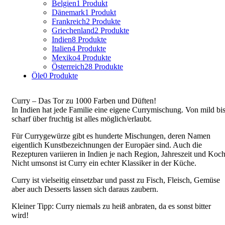
Belgien
1 Produkt
Dänemark
1 Produkt
Frankreich
2 Produkte
Griechenland
2 Produkte
Indien
8 Produkte
Italien
4 Produkte
Mexiko
4 Produkte
Österreich
28 Produkte
Öle
0 Produkte
Curry – Das Tor zu 1000 Farben und Düften!
In Indien hat jede Familie eine eigene Currymischung. Von mild bi
scharf über fruchtig ist alles möglich/erlaubt.
Für Currygewürze gibt es hunderte Mischungen, deren Namen
eigentlich Kunstbezeichnungen der Europäer sind. Auch die
Rezepturen variieren in Indien je nach Region, Jahreszeit und Koch
Nicht umsonst ist Curry ein echter Klassiker in der Küche.
Curry ist vielseitig einsetzbar und passt zu Fisch, Fleisch, Gemüse
aber auch Desserts lassen sich daraus zaubern.
Kleiner Tipp: Curry niemals zu heiß anbraten, da es sonst bitter
wird!