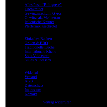
BElIEBTE GEWÜRZARTEN
Alles Pasta “Bolognese”
Fischkräuter
Gewürzmischung Gyros
Gewürzsalz Mediterran
Italienische Kräuter
Pfeffermix geschrotet
Gewürze für
Einfaches Backen
Grillen & BBQ
Traditionelle Küche
Internationale Küche
Sous Vide garen
Süßes & Desserts
RECHTLICHES
Widerruf
Versand
AGB
Datenschutz
Impressum
Kontakt
Vertrag widerrufen