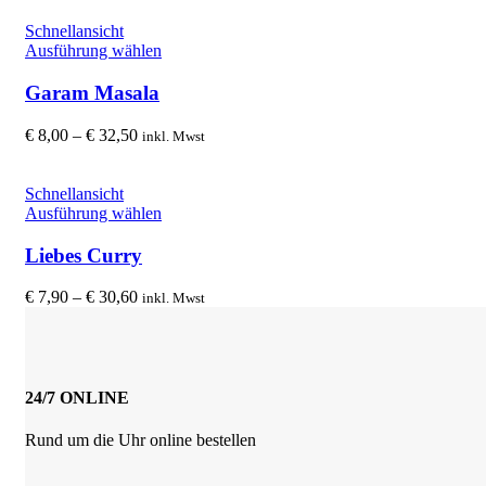
Die
bis
Optionen
€ 24,30
Schnellansicht
können
Dieses
Ausführung wählen
auf
Produkt
der
weist
Garam Masala
Produktseite
mehrere
gewählt
Varianten
Preisspanne:
€
8,00
–
€
32,50
inkl. Mwst
werden
auf.
€ 8,00
Die
bis
Optionen
€ 32,50
Schnellansicht
können
Dieses
Ausführung wählen
auf
Produkt
der
weist
Liebes Curry
Produktseite
mehrere
gewählt
Varianten
Preisspanne:
€
7,90
–
€
30,60
inkl. Mwst
werden
auf.
€ 7,90
Die
bis
Optionen
€ 30,60
können
auf
24/7 ONLINE
der
Produktseite
Rund um die Uhr online bestellen
gewählt
werden