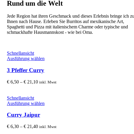
Rund um die Welt
Jede Region hat ihren Geschmack und dieses Erlebnis bringe ich z
Ihnen nach Hause. Erleben Sie Burritos auf mexikanische Art,
Spaghetti und Pizza mit italienischem Charme oder typische und
schmackhafte Hausmannskost - wie bei Oma.
Schnellansicht
Dieses
Ausführung wählen
Produkt
weist
3 Pfeffer Curry
mehrere
Varianten
Preisspanne:
€
6,50
–
€
21,10
inkl. Mwst
auf.
€ 6,50
Die
bis
Optionen
€ 21,10
Schnellansicht
können
Dieses
Ausführung wählen
auf
Produkt
der
weist
Curry Jaipur
Produktseite
mehrere
gewählt
Varianten
Preisspanne:
€
6,30
–
€
21,40
inkl. Mwst
werden
auf.
€ 6,30