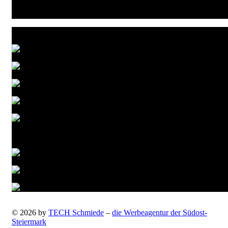
Zahlungsarten
Versandarten
© 2026 by
TECH Schmiede
–
die Werbeagentur der Südost-
Steiermark