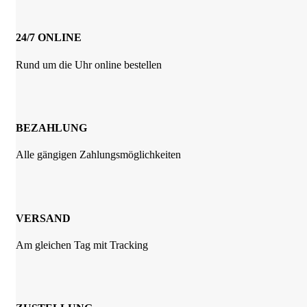
können
auf
der
24/7 ONLINE
Produktseite
gewählt
Rund um die Uhr online bestellen
werden
BEZAHLUNG
Alle gängigen Zahlungsmöglichkeiten
VERSAND
Am gleichen Tag mit Tracking