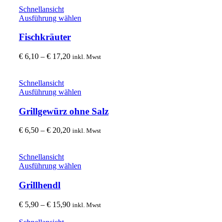
Optionen
€ 16,50
Schnellansicht
können
Dieses
Ausführung wählen
auf
Produkt
der
weist
Fischkräuter
Produktseite
mehrere
gewählt
Varianten
Preisspanne:
€
6,10
–
€
17,20
inkl. Mwst
werden
auf.
€ 6,10
Die
bis
Optionen
€ 17,20
Schnellansicht
können
Dieses
Ausführung wählen
auf
Produkt
der
weist
Grillgewürz ohne Salz
Produktseite
mehrere
gewählt
Varianten
Preisspanne:
€
6,50
–
€
20,20
inkl. Mwst
werden
auf.
€ 6,50
Die
bis
Optionen
€ 20,20
Schnellansicht
können
Dieses
Ausführung wählen
auf
Produkt
der
weist
Grillhendl
Produktseite
mehrere
gewählt
Varianten
Preisspanne:
€
5,90
–
€
15,90
inkl. Mwst
werden
auf.
€ 5,90
Die
bis