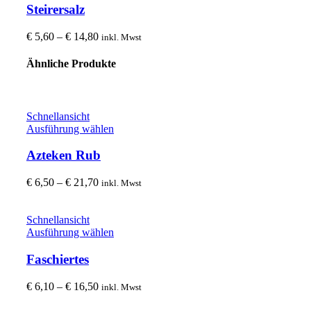
der
weist
Steirersalz
Produktseite
mehrere
gewählt
Varianten
Preisspanne:
€
5,60
–
€
14,80
inkl. Mwst
werden
auf.
€ 5,60
Die
bis
Ähnliche Produkte
Optionen
€ 14,80
können
auf
der
Schnellansicht
Produktseite
Dieses
Ausführung wählen
gewählt
Produkt
werden
weist
Azteken Rub
mehrere
Varianten
Preisspanne:
€
6,50
–
€
21,70
inkl. Mwst
auf.
€ 6,50
Die
bis
Optionen
€ 21,70
Schnellansicht
können
Dieses
Ausführung wählen
auf
Produkt
der
weist
Faschiertes
Produktseite
mehrere
gewählt
Varianten
Preisspanne:
€
6,10
–
€
16,50
inkl. Mwst
werden
auf.
€ 6,10
Die
bis