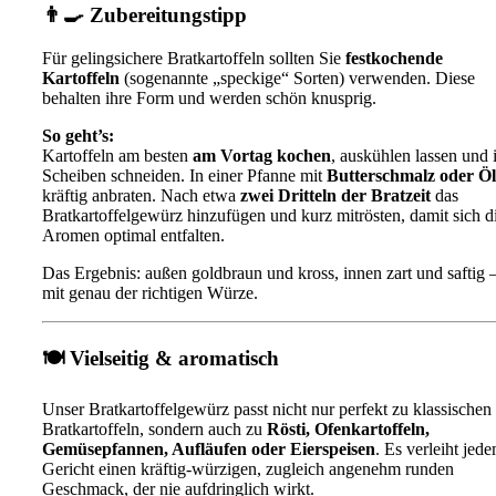
👨‍🍳
Zubereitungstipp
Für gelingsichere Bratkartoffeln sollten Sie
festkochende
Kartoffeln
(sogenannte „speckige“ Sorten) verwenden. Diese
behalten ihre Form und werden schön knusprig.
So geht’s:
Kartoffeln am besten
am Vortag kochen
, auskühlen lassen und 
Scheiben schneiden. In einer Pfanne mit
Butterschmalz oder Öl
kräftig anbraten. Nach etwa
zwei Dritteln der Bratzeit
das
Bratkartoffelgewürz hinzufügen und kurz mitrösten, damit sich d
Aromen optimal entfalten.
Das Ergebnis: außen goldbraun und kross, innen zart und saftig 
mit genau der richtigen Würze.
🍽️
Vielseitig & aromatisch
Unser Bratkartoffelgewürz passt nicht nur perfekt zu klassischen
Bratkartoffeln, sondern auch zu
Rösti, Ofenkartoffeln,
Gemüsepfannen, Aufläufen oder Eierspeisen
. Es verleiht jed
Gericht einen kräftig-würzigen, zugleich angenehm runden
Geschmack, der nie aufdringlich wirkt.