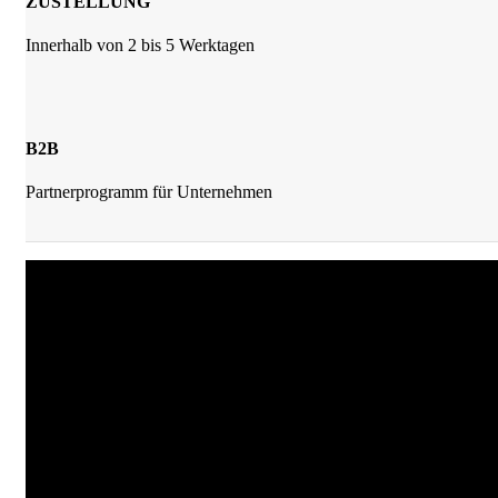
ZUSTELLUNG
Innerhalb von 2 bis 5 Werktagen
B2B
Partnerprogramm für Unternehmen
JKrainer Gewürze
Joachim Krainer-Hiebaum
Reithbachweg 351 A/4, 8311 Markt Hartmannsdorf
Tel: +43 (0) 650 282 54 37
Mail: office@jkrainer.at
UNSERE TOP GEWÜRZE