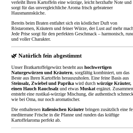
verleiht Ihren Kartoffeln eine würzige, leicht herzhafte Note und
sorgt für das unvergleichliche Aroma frisch gebratener
Hausmannsküche.
Bereits beim Braten entfaltet sich ein köstlicher Duft von
Röstaromen, Kräutern und feiner Würze, der Lust auf mehr mach
Jede Prise sorgt für den perfekten Geschmack – harmonisch, run
und voller Charakter.
🌿
Natürlich fein abgestimmt
Unser Bratkartoffelgewürz besteht aus
hochwertigen
Naturgewürzen und Kräutern
, sorgfältig kombiniert, um das
Beste aus Ihren Kartoffeln herauszuholen. Eine feine Basis aus
Steinsalz, Zwiebel und Paprika
wird durch
würzige Kräuter,
einen Hauch Rauchsalz
und etwas
Muskat
ergänzt. Zusamme
entsteht eine rustikal-würzige Mischung, die authentisch schmeck
wie bei Oma, nur noch aromatischer.
Die enthaltenen
italienischen Kräuter
bringen zusätzlich eine fe
mediterrane Frische in die Pfanne und runden das kräftige
Kartoffelaroma perfekt ab.