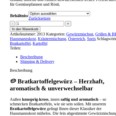
für Gemüsepfannen und Rösti.
Behältniss
Zurücksetzen
Bratkartoffel
Menge
In den Warenkorb
Artikelnummer:
2013
Kategorien:
Gewürzmischug
,
Grillen & 
Hausmannskost
,
Kräutermischung
,
Österreich
,
Speis
Schlagwört
Bratkartoffel
,
Kartoffel
Teilen:
Beschreibung
Shipping & Delivery
Beschreibung
🥔
Bratkartoffelgewürz – Herzhaft,
aromatisch & unverwechselbar
Außen
knusprig-kross
, innen
saftig und aromatisch
– so
schmecken Bratkartoffeln, wie sie sein sollen. Mit unserem
Bratkartoffelgewürz
gelingt Ihnen dieser Klassiker der
Hausmannskost mühelos. Die fein abgestimmte Gewürzmischun