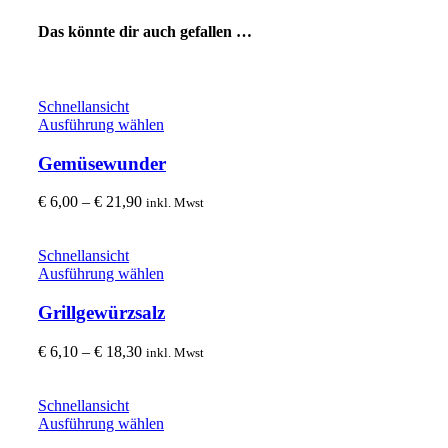
Das könnte dir auch gefallen …
Schnellansicht
Dieses
Ausführung wählen
Produkt
weist
Gemüsewunder
mehrere
Varianten
Preisspanne:
€
6,00
–
€
21,90
inkl. Mwst
auf.
€ 6,00
Die
bis
Optionen
€ 21,90
Schnellansicht
können
Dieses
Ausführung wählen
auf
Produkt
der
weist
Grillgewürzsalz
Produktseite
mehrere
gewählt
Varianten
Preisspanne:
€
6,10
–
€
18,30
inkl. Mwst
werden
auf.
€ 6,10
Die
bis
Optionen
€ 18,30
Schnellansicht
können
Dieses
Ausführung wählen
auf
Produkt