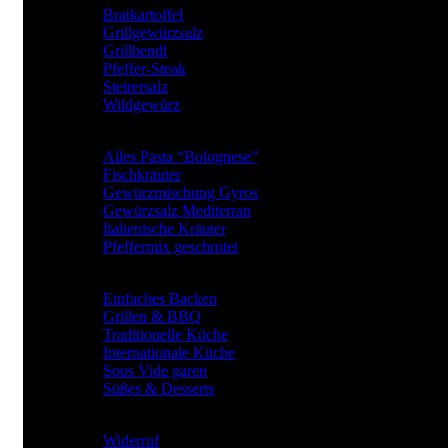
Bratkartoffel
Grillgewürzsalz
Grillhendl
Pfeffer-Steak
Steirersalz
Wildgewürz
BElIEBTE GEWÜRZARTEN
Alles Pasta “Bolognese”
Fischkräuter
Gewürzmischung Gyros
Gewürzsalz Mediterran
Italienische Kräuter
Pfeffermix geschrotet
Gewürze für
Einfaches Backen
Grillen & BBQ
Traditionelle Küche
Internationale Küche
Sous Vide garen
Süßes & Desserts
RECHTLICHES
Widerruf