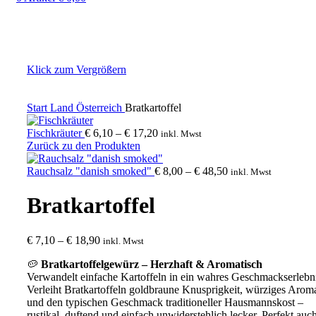
Klick zum Vergrößern
Start
Land
Österreich
Bratkartoffel
Preisspanne:
Fischkräuter
€
6,10
–
€
17,20
inkl. Mwst
€ 6,10
Zurück zu den Produkten
bis
€ 17,20
Preisspanne:
Rauchsalz "danish smoked"
€
8,00
–
€
48,50
inkl. Mwst
€ 8,00
bis
Bratkartoffel
€ 48,50
Preisspanne:
€
7,10
–
€
18,90
inkl. Mwst
€ 7,10
🥔
Bratkartoffelgewürz – Herzhaft & Aromatisch
bis
Verwandelt einfache Kartoffeln in ein wahres Geschmackserlebni
€ 18,90
Verleiht Bratkartoffeln goldbraune Knusprigkeit, würziges Arom
und den typischen Geschmack traditioneller Hausmannskost –
rustikal, duftend und einfach unwiderstehlich lecker. Perfekt auc