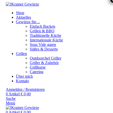
Shop
Aktuelles
Gewürze für…
Einfach Backen
Grillen & BBQ
Traditionelle Küche
Internationale Küche
Sous Vide garen
Süßes & Desserts
Grillen
Outdoorchef Griller
Griller & Zubehör
Grillkurse
Catering
Über mich
Kontakt
Anmelden / Registrieren
0
Artikel
€
0,00
Suche
Menü
0
Artikel
€
0,00