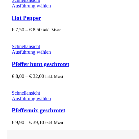
Schnellansicht
Optionen
€ 15,90
Dieses
Ausführung wählen
können
Produkt
auf
weist
Hot Pepper
der
mehrere
Produktseite
Varianten
Preisspanne:
€
7,50
–
€
8,50
inkl. Mwst
gewählt
auf.
€ 7,50
werden
Die
bis
Optionen
€ 8,50
Schnellansicht
können
Dieses
Ausführung wählen
auf
Produkt
der
weist
Pfeffer bunt geschrotet
Produktseite
mehrere
gewählt
Varianten
Preisspanne:
€
8,00
–
€
32,00
inkl. Mwst
werden
auf.
€ 8,00
Die
bis
Optionen
€ 32,00
Schnellansicht
können
Dieses
Ausführung wählen
auf
Produkt
der
weist
Pfeffermix geschrotet
Produktseite
mehrere
gewählt
Varianten
Preisspanne:
€
9,90
–
€
39,10
inkl. Mwst
werden
auf.
€ 9,90
Die
bis
Optionen
€ 39,10