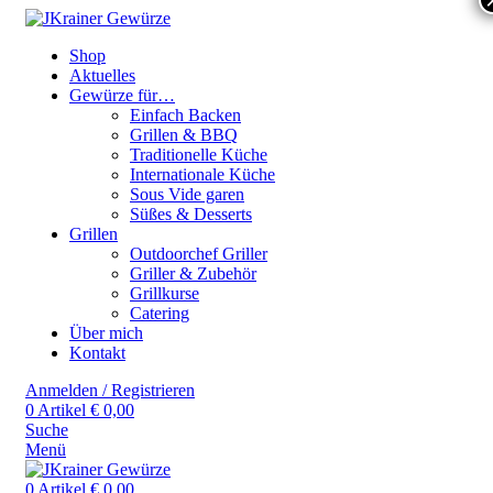
Shop
Aktuelles
Gewürze für…
Einfach Backen
Grillen & BBQ
Traditionelle Küche
Internationale Küche
Sous Vide garen
Süßes & Desserts
Grillen
Outdoorchef Griller
Griller & Zubehör
Grillkurse
Catering
Über mich
Kontakt
Anmelden / Registrieren
0
Artikel
€
0,00
Suche
Menü
0
Artikel
€
0,00