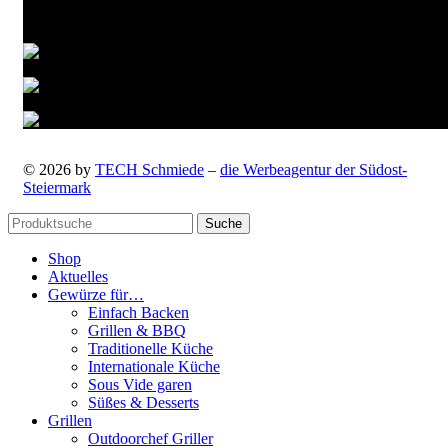
Versandarten
© 2026 by
TECH Schmiede
–
die Werbeagentur der Südost-
Steiermark
Suche
Shop
Aktuelles
Gewürze für…
Einfach Backen
Grillen & BBQ
Traditionelle Küche
Internationale Küche
Sous Vide garen
Süßes & Desserts
Grillen
Outdoorchef Griller