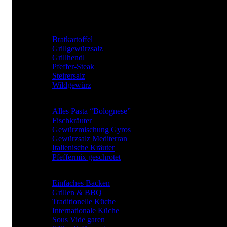
Mail: office@jkrainer.at
UNSERE TOP GEWÜRZE
Bratkartoffel
Grillgewürzsalz
Grillhendl
Pfeffer-Steak
Steirersalz
Wildgewürz
BElIEBTE GEWÜRZARTEN
Alles Pasta “Bolognese”
Fischkräuter
Gewürzmischung Gyros
Gewürzsalz Mediterran
Italienische Kräuter
Pfeffermix geschrotet
Gewürze für
Einfaches Backen
Grillen & BBQ
Traditionelle Küche
Internationale Küche
Sous Vide garen