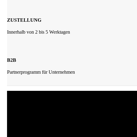
ZUSTELLUNG
Innerhalb von 2 bis 5 Werktagen
B2B
Partnerprogramm für Unternehmen
JKrainer Gewürze
Joachim Krainer-Hiebaum
Reithbachweg 351 A/4, 8311 Markt Hartmannsdorf
Tel: +43 (0) 650 282 54 37