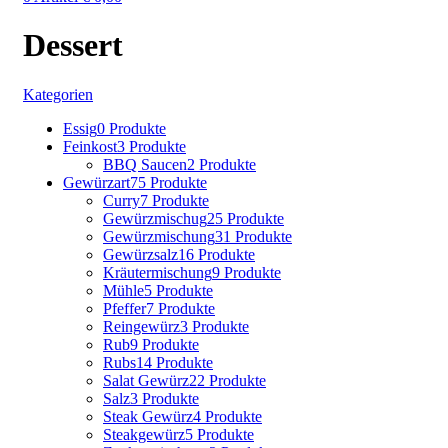
Dessert
Kategorien
Essig
0 Produkte
Feinkost
3 Produkte
BBQ Saucen
2 Produkte
Gewürzart
75 Produkte
Curry
7 Produkte
Gewürzmischug
25 Produkte
Gewürzmischung
31 Produkte
Gewürzsalz
16 Produkte
Kräutermischung
9 Produkte
Mühle
5 Produkte
Pfeffer
7 Produkte
Reingewürz
3 Produkte
Rub
9 Produkte
Rubs
14 Produkte
Salat Gewürz
22 Produkte
Salz
3 Produkte
Steak Gewürz
4 Produkte
Steakgewürz
5 Produkte