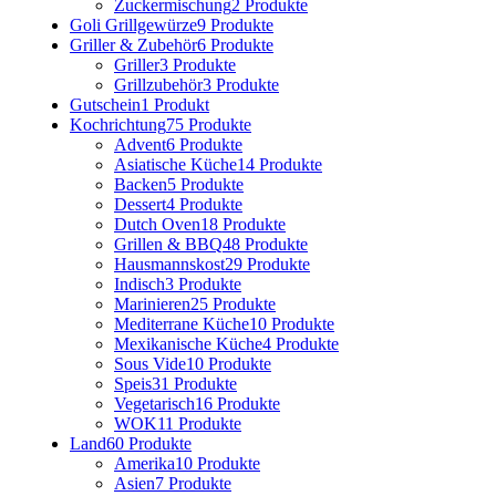
Zuckermischung
2 Produkte
Goli Grillgewürze
9 Produkte
Griller & Zubehör
6 Produkte
Griller
3 Produkte
Grillzubehör
3 Produkte
Gutschein
1 Produkt
Kochrichtung
75 Produkte
Advent
6 Produkte
Asiatische Küche
14 Produkte
Backen
5 Produkte
Dessert
4 Produkte
Dutch Oven
18 Produkte
Grillen & BBQ
48 Produkte
Hausmannskost
29 Produkte
Indisch
3 Produkte
Marinieren
25 Produkte
Mediterrane Küche
10 Produkte
Mexikanische Küche
4 Produkte
Sous Vide
10 Produkte
Speis
31 Produkte
Vegetarisch
16 Produkte
WOK
11 Produkte
Land
60 Produkte
Amerika
10 Produkte
Asien
7 Produkte