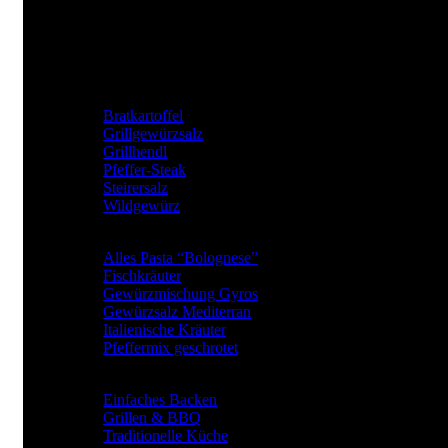
Tel: +43 (0) 650 282 54 37
Mail: office@jkrainer.at
UNSERE TOP GEWÜRZE
Bratkartoffel
Grillgewürzsalz
Grillhendl
Pfeffer-Steak
Steirersalz
Wildgewürz
BElIEBTE GEWÜRZARTEN
Alles Pasta “Bolognese”
Fischkräuter
Gewürzmischung Gyros
Gewürzsalz Mediterran
Italienische Kräuter
Pfeffermix geschrotet
Gewürze für
Einfaches Backen
Grillen & BBQ
Traditionelle Küche