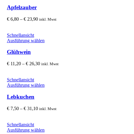
Produkt
weist
Apfelzauber
mehrere
Varianten
Preisspanne:
€
6,80
–
€
23,90
inkl. Mwst
auf.
€ 6,80
Die
bis
Optionen
€ 23,90
Schnellansicht
können
Dieses
Ausführung wählen
auf
Produkt
der
weist
Glühwein
Produktseite
mehrere
gewählt
Varianten
Preisspanne:
€
11,20
–
€
26,30
inkl. Mwst
werden
auf.
€ 11,20
Die
bis
Optionen
€ 26,30
Schnellansicht
können
Dieses
Ausführung wählen
auf
Produkt
der
weist
Lebkuchen
Produktseite
mehrere
gewählt
Varianten
Preisspanne:
€
7,50
–
€
31,10
inkl. Mwst
werden
auf.
€ 7,50
Die
bis
Optionen
€ 31,10
Schnellansicht
können
Dieses
Ausführung wählen
auf