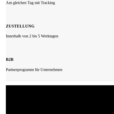
Am gleichen Tag mit Tracking
ZUSTELLUNG
Innerhalb von 2 bis 5 Werktagen
B2B
Partnerprogramm für Unternehmen
JKrainer Gewürze
Joachim Krainer-Hiebaum
Reithbachweg 351 A/4, 8311 Markt Hartmannsdorf