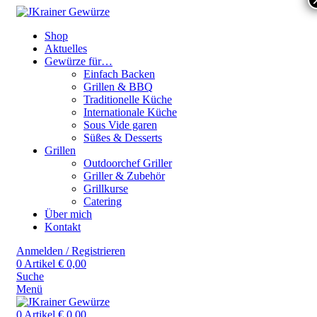
Shop
Aktuelles
Gewürze für…
Einfach Backen
Grillen & BBQ
Traditionelle Küche
Internationale Küche
Sous Vide garen
Süßes & Desserts
Grillen
Outdoorchef Griller
Griller & Zubehör
Grillkurse
Catering
Über mich
Kontakt
Anmelden / Registrieren
0
Artikel
€
0,00
Suche
Menü
0
Artikel
€
0,00