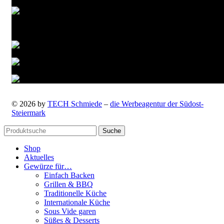
Versandarten
© 2026 by
TECH Schmiede
–
die Werbeagentur der Südost-
Steiermark
Suche
Shop
Aktuelles
Gewürze für…
Einfach Backen
Grillen & BBQ
Traditionelle Küche
Internationale Küche
Sous Vide garen
Süßes & Desserts