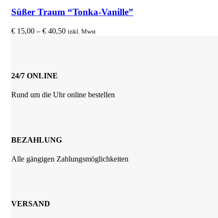
Produkt
der
weist
Süßer Traum “Tonka-Vanille”
Produktseite
mehrere
gewählt
Varianten
Preisspanne:
€
15,00
–
€
40,50
inkl. Mwst
werden
auf.
€ 15,00
Die
bis
Optionen
€ 40,50
können
auf
24/7 ONLINE
der
Produktseite
Rund um die Uhr online bestellen
gewählt
werden
BEZAHLUNG
Alle gängigen Zahlungsmöglichkeiten
VERSAND