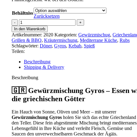
Behältniss
Zurücksetzen
Gewürzmischung
Gyros
In den Warenkorb
Menge
Artikelnummer:
2020
Kategorien:
Gewürzmischug
,
Griechenlan
Grillen & BBQ
,
Kräutermischung
,
Mediterrane Küche
,
Rubs
Schlagwörter:
Döner
,
Gyros
,
Kebab
,
Spieß
Teilen:
Beschreibung
Shipping & Delivery
Beschreibung
🇬🇷 Gewürzmischung Gyros – Essen w
die griechischen Götter
Ein Hauch von Sonne, Oliven und Meer – mit unserer
Gewürzmischung Gyros
holen Sie sich das echte Griechenland
den Teller. Diese fein abgestimmte Mischung bringt mediterranes
Lebensgefühl in Ihre Küche und verleiht Fleisch, Gemüse und
Saucen den unverwechselbaren Geschmack der Ägäis.