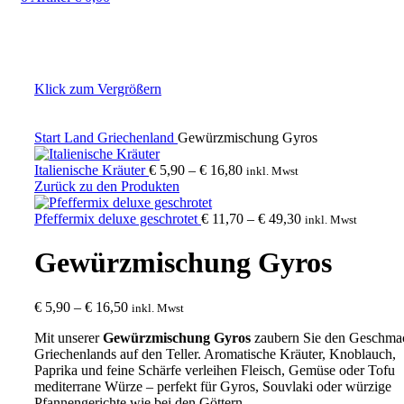
Klick zum Vergrößern
Start
Land
Griechenland
Gewürzmischung Gyros
Preisspanne:
Italienische Kräuter
€
5,90
–
€
16,80
inkl. Mwst
€ 5,90
Zurück zu den Produkten
bis
€ 16,80
Preisspanne:
Pfeffermix deluxe geschrotet
€
11,70
–
€
49,30
inkl. Mwst
€ 11,70
bis
Gewürzmischung Gyros
€ 49,30
Preisspanne:
€
5,90
–
€
16,50
inkl. Mwst
€ 5,90
Mit unserer
Gewürzmischung Gyros
zaubern Sie den Geschma
bis
Griechenlands auf den Teller. Aromatische Kräuter, Knoblauch,
€ 16,50
Paprika und feine Schärfe verleihen Fleisch, Gemüse oder Tofu
mediterrane Würze – perfekt für Gyros, Souvlaki oder würzige
Pfannengerichte wie bei den Göttern.