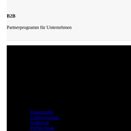
B2B
Partnerprogramm für Unternehmen
JKrainer Gewürze
Joachim Krainer-Hiebaum
Reithbachweg 351 A/4, 8311 Markt Hartmannsdorf
Tel: +43 (0) 650 282 54 37
Mail: office@jkrainer.at
UNSERE TOP GEWÜRZE
Bratkartoffel
Grillgewürzsalz
Grillhendl
Pfeffer-Steak