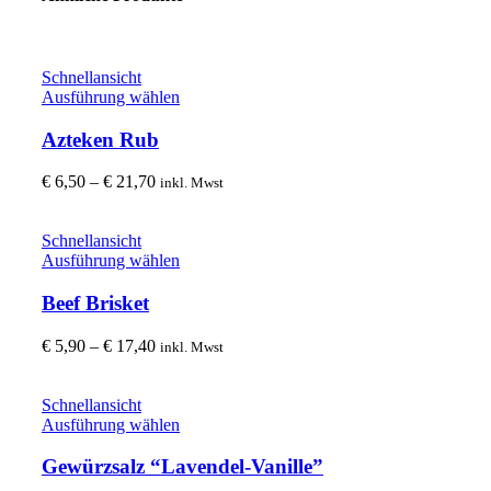
Schnellansicht
Dieses
Ausführung wählen
Produkt
weist
Azteken Rub
mehrere
Varianten
Preisspanne:
€
6,50
–
€
21,70
inkl. Mwst
auf.
€ 6,50
Die
bis
Optionen
€ 21,70
Schnellansicht
können
Dieses
Ausführung wählen
auf
Produkt
der
weist
Beef Brisket
Produktseite
mehrere
gewählt
Varianten
Preisspanne:
€
5,90
–
€
17,40
inkl. Mwst
werden
auf.
€ 5,90
Die
bis
Optionen
€ 17,40
Schnellansicht
können
Dieses
Ausführung wählen
auf
Produkt
der
weist
Gewürzsalz “Lavendel-Vanille”
Produktseite
mehrere