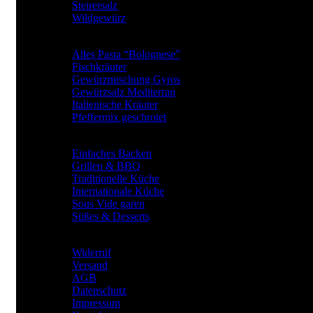
Steirersalz
Wildgewürz
BElIEBTE GEWÜRZARTEN
Alles Pasta “Bolognese”
Fischkräuter
Gewürzmischung Gyros
Gewürzsalz Mediterran
Italienische Kräuter
Pfeffermix geschrotet
Gewürze für
Einfaches Backen
Grillen & BBQ
Traditionelle Küche
Internationale Küche
Sous Vide garen
Süßes & Desserts
RECHTLICHES
Widerruf
Versand
AGB
Datenschutz
Impressum