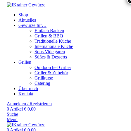
Shop
Aktuelles
Gewürze für…
Einfach Backen
Grillen & BBQ
Traditionelle Küche
Internationale Küche
Sous Vide garen
Süßes & Desserts
Grillen
Outdoorchef Griller
Griller & Zubehör
Grillkurse
Catering
Über mich
Kontakt
Anmelden / Registrieren
0
Artikel
€
0,00
Suche
Menü
0
Artikel
€
0,00