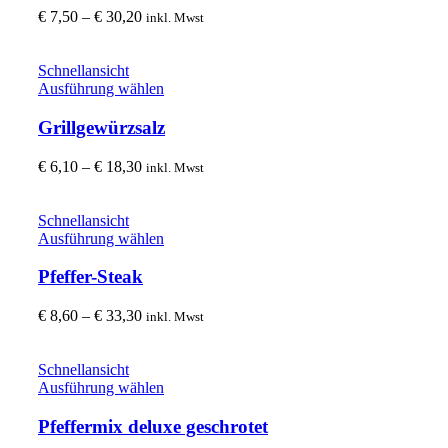
gewählt
Varianten
Preisspanne:
€
7,50
–
€
30,20
inkl. Mwst
werden
auf.
€ 7,50
Die
bis
Optionen
€ 30,20
Schnellansicht
können
Dieses
Ausführung wählen
auf
Produkt
der
weist
Grillgewürzsalz
Produktseite
mehrere
gewählt
Varianten
Preisspanne:
€
6,10
–
€
18,30
inkl. Mwst
werden
auf.
€ 6,10
Die
bis
Optionen
€ 18,30
Schnellansicht
können
Dieses
Ausführung wählen
auf
Produkt
der
weist
Pfeffer-Steak
Produktseite
mehrere
gewählt
Varianten
Preisspanne:
€
8,60
–
€
33,30
inkl. Mwst
werden
auf.
€ 8,60
Die
bis
Optionen
€ 33,30
Schnellansicht
können
Dieses
Ausführung wählen
auf
Produkt
der
weist
Pfeffermix deluxe geschrotet
Produktseite
mehrere