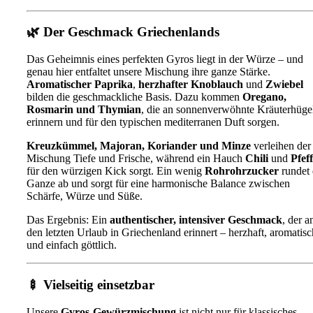
🌿 Der Geschmack Griechenlands
Das Geheimnis eines perfekten Gyros liegt in der Würze – und
genau hier entfaltet unsere Mischung ihre ganze Stärke.
Aromatischer Paprika
,
herzhafter Knoblauch
und
Zwiebel
bilden die geschmackliche Basis. Dazu kommen
Oregano,
Rosmarin und Thymian
, die an sonnenverwöhnte Kräuterhüge
erinnern und für den typischen mediterranen Duft sorgen.
Kreuzkümmel, Majoran, Koriander und Minze
verleihen der
Mischung Tiefe und Frische, während ein Hauch
Chili
und
Pfef
für den würzigen Kick sorgt. Ein wenig
Rohrohrzucker
rundet 
Ganze ab und sorgt für eine harmonische Balance zwischen
Schärfe, Würze und Süße.
Das Ergebnis: Ein
authentischer, intensiver Geschmack
, der a
den letzten Urlaub in Griechenland erinnert – herzhaft, aromatisc
und einfach göttlich.
🍢 Vielseitig einsetzbar
Unsere
Gyros-Gewürzmischung
ist nicht nur für klassisches