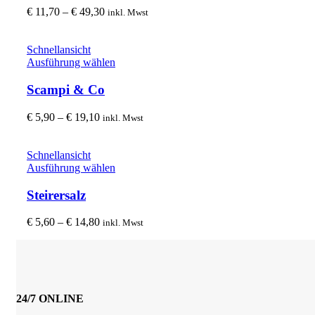
gewählt
Varianten
Preisspanne:
€
11,70
–
€
49,30
inkl. Mwst
werden
auf.
€ 11,70
Die
bis
Optionen
€ 49,30
Schnellansicht
können
Dieses
Ausführung wählen
auf
Produkt
der
weist
Scampi & Co
Produktseite
mehrere
gewählt
Varianten
Preisspanne:
€
5,90
–
€
19,10
inkl. Mwst
werden
auf.
€ 5,90
Die
bis
Optionen
€ 19,10
Schnellansicht
können
Dieses
Ausführung wählen
auf
Produkt
der
weist
Steirersalz
Produktseite
mehrere
gewählt
Varianten
Preisspanne:
€
5,60
–
€
14,80
inkl. Mwst
werden
auf.
€ 5,60
Die
bis
Optionen
€ 14,80
können
auf
der
24/7 ONLINE
Produktseite