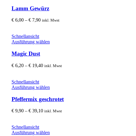
auf
Produkt
der
weist
Lamm Gewürz
Produktseite
mehrere
gewählt
Varianten
Preisspanne:
€
6,00
–
€
7,90
inkl. Mwst
werden
auf.
€ 6,00
Die
bis
Optionen
€ 7,90
Schnellansicht
können
Dieses
Ausführung wählen
auf
Produkt
der
weist
Magic Dust
Produktseite
mehrere
gewählt
Varianten
Preisspanne:
€
6,20
–
€
19,40
inkl. Mwst
werden
auf.
€ 6,20
Die
bis
Optionen
€ 19,40
Schnellansicht
können
Dieses
Ausführung wählen
auf
Produkt
der
weist
Pfeffermix geschrotet
Produktseite
mehrere
gewählt
Varianten
Preisspanne:
€
9,90
–
€
39,10
inkl. Mwst
werden
auf.
€ 9,90
Die
bis
Optionen
€ 39,10
Schnellansicht
können
Dieses
Ausführung wählen