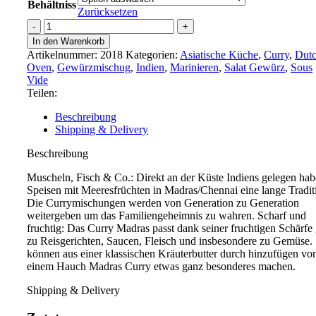
Behältniss
Zurücksetzen
Curry
Madras
In den Warenkorb
Menge
Artikelnummer:
2018
Kategorien:
Asiatische Küche
,
Curry
,
Dut
Oven
,
Gewürzmischug
,
Indien
,
Marinieren
,
Salat Gewürz
,
Sous
Vide
Teilen:
Beschreibung
Shipping & Delivery
Beschreibung
Muscheln, Fisch & Co.: Direkt an der Küste Indiens gelegen ha
Speisen mit Meeresfrüchten in Madras/Chennai eine lange Tradit
Die Currymischungen werden von Generation zu Generation
weitergeben um das Familiengeheimnis zu wahren. Scharf und
fruchtig: Das Curry Madras passt dank seiner fruchtigen Schärfe 
zu Reisgerichten, Saucen, Fleisch und insbesondere zu Gemüse. 
können aus einer klassischen Kräuterbutter durch hinzufügen vo
einem Hauch Madras Curry etwas ganz besonderes machen.
Shipping & Delivery