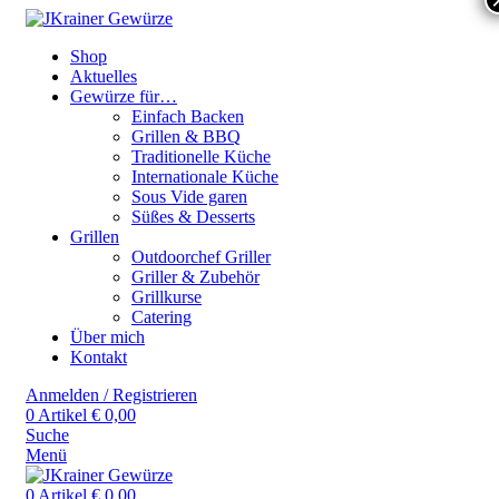
Shop
Aktuelles
Gewürze für…
Einfach Backen
Grillen & BBQ
Traditionelle Küche
Internationale Küche
Sous Vide garen
Süßes & Desserts
Grillen
Outdoorchef Griller
Griller & Zubehör
Grillkurse
Catering
Über mich
Kontakt
Anmelden / Registrieren
0
Artikel
€
0,00
Suche
Menü
0
Artikel
€
0,00