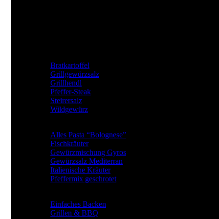
Reithbachweg 351 A/4, 8311 Markt Hartmannsdorf
Tel: +43 (0) 650 282 54 37
Mail: office@jkrainer.at
UNSERE TOP GEWÜRZE
Bratkartoffel
Grillgewürzsalz
Grillhendl
Pfeffer-Steak
Steirersalz
Wildgewürz
BElIEBTE GEWÜRZARTEN
Alles Pasta “Bolognese”
Fischkräuter
Gewürzmischung Gyros
Gewürzsalz Mediterran
Italienische Kräuter
Pfeffermix geschrotet
Gewürze für
Einfaches Backen
Grillen & BBQ