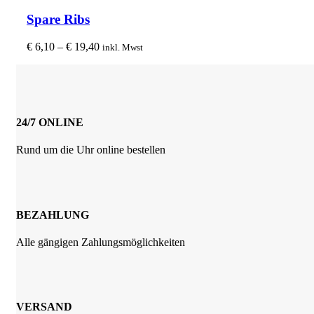
auf
Produkt
der
weist
Spare Ribs
Produktseite
mehrere
gewählt
Varianten
Preisspanne:
€
6,10
–
€
19,40
inkl. Mwst
werden
auf.
€ 6,10
Die
bis
Optionen
€ 19,40
können
auf
der
24/7 ONLINE
Produktseite
gewählt
Rund um die Uhr online bestellen
werden
BEZAHLUNG
Alle gängigen Zahlungsmöglichkeiten
VERSAND