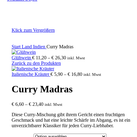
Klick zum Vergrößern
Start
Land
Indien
Curry Madras
Preisspanne:
Glühwein
€
11,20
–
€
26,30
inkl. Mwst
€ 11,20
Zurück zu den Produkten
bis
€ 26,30
Preisspanne:
Italienische Kräuter
€
5,90
–
€
16,80
inkl. Mwst
€ 5,90
bis
Curry Madras
€ 16,80
Preisspanne:
€
6,60
–
€
23,40
inkl. Mwst
€ 6,60
Diese Curry-Mischung gibt ihrem Gericht einen fruchtigen
bis
Geschmack und hat eine leichte Schärfe im Abgang, es ist ein
€ 23,40
unverzichtbarer Klassiker für jeden Curry-Liebhaber.