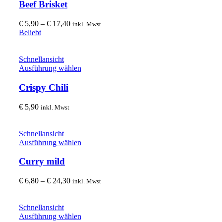
weist
Beef Brisket
Produktseite
mehrere
gewählt
Varianten
Preisspanne:
€
5,90
–
€
17,40
inkl. Mwst
werden
auf.
€ 5,90
Beliebt
Die
bis
Optionen
€ 17,40
können
Schnellansicht
auf
Dieses
Ausführung wählen
der
Produkt
Produktseite
weist
Crispy Chili
gewählt
mehrere
werden
Varianten
€
5,90
inkl. Mwst
auf.
Die
Optionen
Schnellansicht
können
Dieses
Ausführung wählen
auf
Produkt
der
weist
Curry mild
Produktseite
mehrere
gewählt
Varianten
Preisspanne:
€
6,80
–
€
24,30
inkl. Mwst
werden
auf.
€ 6,80
Die
bis
Optionen
€ 24,30
Schnellansicht
können
Dieses
Ausführung wählen