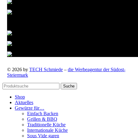
Versandarten
© 2026 by
TECH Schmiede
–
die Werbeagentur der Südost-
Steiermark
Suche
Shop
Aktuelles
Gewürze für…
Einfach Backen
Grillen & BBQ
Traditionelle Küche
Internationale Küche
Sous Vide garen