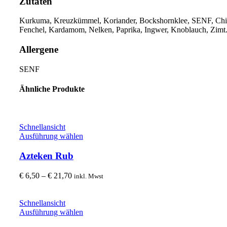
Zutaten
Kurkuma, Kreuzkümmel, Koriander, Bockshornklee, SENF, Chil
Fenchel, Kardamom, Nelken, Paprika, Ingwer, Knoblauch, Zimt
Allergene
SENF
Ähnliche Produkte
Schnellansicht
Dieses
Ausführung wählen
Produkt
weist
Azteken Rub
mehrere
Varianten
Preisspanne:
€
6,50
–
€
21,70
inkl. Mwst
auf.
€ 6,50
Die
bis
Optionen
€ 21,70
Schnellansicht
können
Dieses
Ausführung wählen
auf
Produkt
der