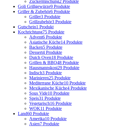
Zuckermischung
2 Produkte
Goli Grillgewürze
9 Produkte
Griller & Zubehör
6 Produkte
Griller
3 Produkte
Grillzubehör
3 Produkte
Gutschein
1 Produkt
Kochrichtung
75 Produkte
Advent
6 Produkte
Asiatische Küche
14 Produkte
Backen
5 Produkte
Dessert
4 Produkte
Dutch Oven
18 Produkte
Grillen & BBQ
48 Produkte
Hausmannskost
29 Produkte
Indisch
3 Produkte
Marinieren
25 Produkte
Mediterrane Küche
10 Produkte
Mexikanische Küche
4 Produkte
Sous Vide
10 Produkte
Speis
31 Produkte
Vegetarisch
16 Produkte
WOK
11 Produkte
Land
60 Produkte
Amerika
10 Produkte
Asien
7 Produkte