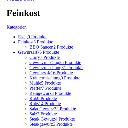
Feinkost
Kategorien
Essig
0 Produkte
Feinkost
3 Produkte
BBQ Saucen
2 Produkte
Gewürzart
75 Produkte
Curry
7 Produkte
Gewürzmischug
25 Produkte
Gewürzmischung
31 Produkte
Gewürzsalz
16 Produkte
Kräutermischung
9 Produkte
Mühle
5 Produkte
Pfeffer
7 Produkte
Reingewürz
3 Produkte
Rub
9 Produkte
Rubs
14 Produkte
Salat Gewürz
22 Produkte
Salz
3 Produkte
Steak Gewürz
4 Produkte
Steakgewürz
5 Produkte