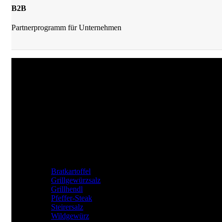
B2B
Partnerprogramm für Unternehmen
JKrainer Gewürze
Joachim Krainer-Hiebaum
Reithbachweg 351 A/4, 8311 Markt Hartmannsdorf
Tel: +43 (0) 650 282 54 37
Mail: office@jkrainer.at
UNSERE TOP GEWÜRZE
Bratkartoffel
Grillgewürzsalz
Grillhendl
Pfeffer-Steak
Steirersalz
Wildgewürz