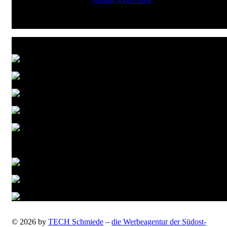
Zahlungsarten
Versandarten
© 2026 by
TECH Schmiede
–
die Werbeagentur der Südost-