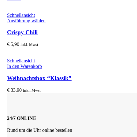
Schnellansicht
Dieses
Ausführung wählen
Produkt
weist
Crispy Chili
mehrere
Varianten
€
5,90
inkl. Mwst
auf.
Die
Optionen
Schnellansicht
können
In den Warenkorb
auf
der
Weihnachtsbox “Klassik”
Produktseite
gewählt
€
33,90
inkl. Mwst
werden
24/7 ONLINE
Rund um die Uhr online bestellen