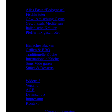
BElIEBTE GEWÜRZARTEN
Alles Pasta “Bolognese”
Fischkräuter
Gewürzmischung Gyros
Gewürzsalz Mediterran
Italienische Kräuter
Pfeffermix geschrotet
Gewürze für
Einfaches Backen
Grillen & BBQ
Traditionelle Küche
Internationale Küche
Sous Vide garen
Süßes & Desserts
RECHTLICHES
Widerruf
Versand
AGB
Datenschutz
Impressum
Kontakt
Vertrag widerrufen