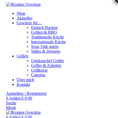
Shop
Aktuelles
Gewürze für…
Einfach Backen
Grillen & BBQ
Traditionelle Küche
Internationale Küche
Sous Vide garen
Süßes & Desserts
Grillen
Outdoorchef Griller
Griller & Zubehör
Grillkurse
Catering
Über mich
Kontakt
Anmelden / Registrieren
0
Artikel
€
0,00
Suche
Menü
0
Artikel
€
0,00