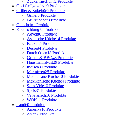
Zuckermischung
2 Produkte
Goli Grillgewürze
9 Produkte
Griller & Zubehör
6 Produkte
Griller
3 Produkte
Grillzubehör
3 Produkte
Gutschein
1 Produkt
Kochrichtung
75 Produkte
Advent
6 Produkte
Asiatische Küche
14 Produkte
Backen
5 Produkte
Dessert
4 Produkte
Dutch Oven
18 Produkte
Grillen & BBQ
48 Produkte
Hausmannskost
29 Produkte
Indisch
3 Produkte
Marinieren
25 Produkte
Mediterrane Küche
10 Produkte
Mexikanische Küche
4 Produkte
Sous Vide
10 Produkte
Speis
31 Produkte
Vegetarisch
16 Produkte
WOK
11 Produkte
Land
60 Produkte
Amerika
10 Produkte
Asien
7 Produkte