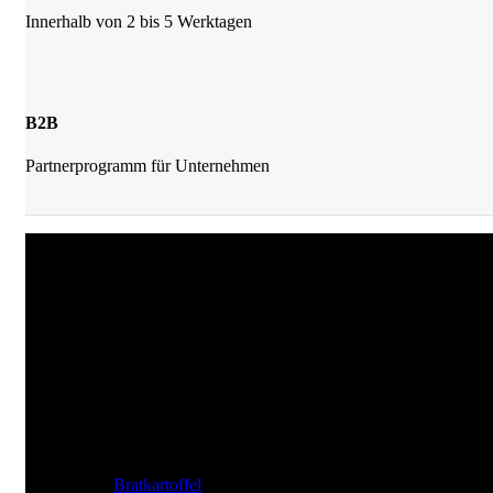
Innerhalb von 2 bis 5 Werktagen
B2B
Partnerprogramm für Unternehmen
JKrainer Gewürze
Joachim Krainer-Hiebaum
Reithbachweg 351 A/4, 8311 Markt Hartmannsdorf
Tel: +43 (0) 650 282 54 37
Mail: office@jkrainer.at
UNSERE TOP GEWÜRZE
Bratkartoffel