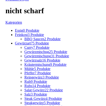
nicht scharf
Kategorien
Essig
0 Produkte
Feinkost
3 Produkte
BBQ Saucen
2 Produkte
Gewürzart
75 Produkte
Curry
7 Produkte
Gewürzmischug
25 Produkte
Gewürzmischung
31 Produkte
Gewürzsalz
16 Produkte
Kräutermischung
9 Produkte
Mühle
5 Produkte
Pfeffer
7 Produkte
Reingewürz
3 Produkte
Rub
9 Produkte
Rubs
14 Produkte
Salat Gewürz
22 Produkte
Salz
3 Produkte
Steak Gewürz
4 Produkte
Steakgewürz
5 Produkte