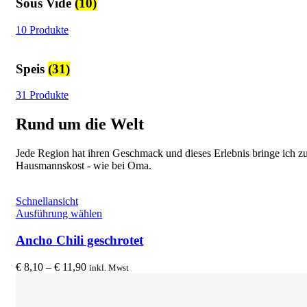
Sous Vide
(10)
10 Produkte
Speis
(31)
31 Produkte
Rund um die Welt
Jede Region hat ihren Geschmack und dieses Erlebnis bringe ich z
Hausmannskost - wie bei Oma.
Schnellansicht
Dieses
Ausführung wählen
Produkt
weist
Ancho Chili geschrotet
mehrere
Varianten
Preisspanne:
€
8,10
–
€
11,90
inkl. Mwst
auf.
€ 8,10
Die
bis
Optionen
€ 11,90