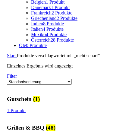
Belgien
1 Produkt
Dänemark
1 Produkt
Frankreich
2 Produkte
Griechenland
2 Produkte
Indien
8 Produkte
Italien
4 Produkte
Mexiko
4 Produkte
Österreich
28 Produkte
Öle
0 Produkte
Start
Produkte verschlagwortet mit „nicht scharf“
Einzelnes Ergebnis wird angezeigt
Filter
Gutschein
(1)
1 Produkt
Grillen & BBQ
(48)