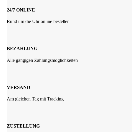
können
auf
24/7 ONLINE
der
Produktseite
Rund um die Uhr online bestellen
gewählt
werden
BEZAHLUNG
Alle gängigen Zahlungsmöglichkeiten
VERSAND
Am gleichen Tag mit Tracking
ZUSTELLUNG