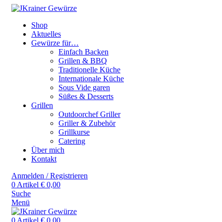
Shop
Aktuelles
Gewürze für…
Einfach Backen
Grillen & BBQ
Traditionelle Küche
Internationale Küche
Sous Vide garen
Süßes & Desserts
Grillen
Outdoorchef Griller
Griller & Zubehör
Grillkurse
Catering
Über mich
Kontakt
Anmelden / Registrieren
0
Artikel
€
0,00
Suche
Menü
0
Artikel
€
0,00