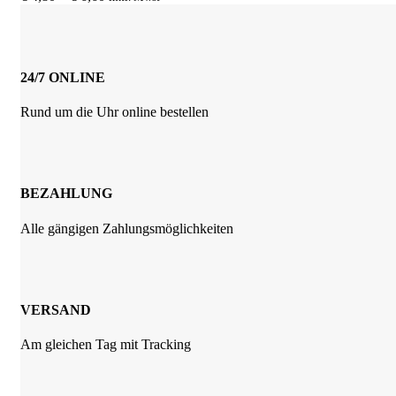
auf.
€ 4,80
Die
bis
Optionen
€ 6,60
können
auf
24/7 ONLINE
der
Produktseite
Rund um die Uhr online bestellen
gewählt
werden
BEZAHLUNG
Alle gängigen Zahlungsmöglichkeiten
VERSAND
Am gleichen Tag mit Tracking