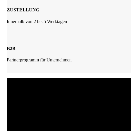
ZUSTELLUNG
Innerhalb von 2 bis 5 Werktagen
B2B
Partnerprogramm für Unternehmen
JKrainer Gewürze
Joachim Krainer-Hiebaum
Reithbachweg 351 A/4, 8311 Markt Hartmannsdorf
Tel: +43 (0) 650 282 54 37
Mail: office@jkrainer.at