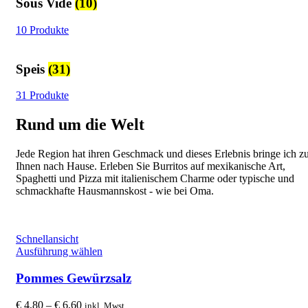
Sous Vide
(10)
10 Produkte
Speis
(31)
31 Produkte
Rund um die Welt
Jede Region hat ihren Geschmack und dieses Erlebnis bringe ich z
Ihnen nach Hause. Erleben Sie Burritos auf mexikanische Art,
Spaghetti und Pizza mit italienischem Charme oder typische und
schmackhafte Hausmannskost - wie bei Oma.
Schnellansicht
Dieses
Ausführung wählen
Produkt
weist
Pommes Gewürzsalz
mehrere
Varianten
Preisspanne:
€
4,80
–
€
6,60
inkl. Mwst