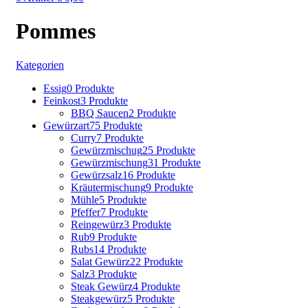
Pommes
Kategorien
Essig
0 Produkte
Feinkost
3 Produkte
BBQ Saucen
2 Produkte
Gewürzart
75 Produkte
Curry
7 Produkte
Gewürzmischug
25 Produkte
Gewürzmischung
31 Produkte
Gewürzsalz
16 Produkte
Kräutermischung
9 Produkte
Mühle
5 Produkte
Pfeffer
7 Produkte
Reingewürz
3 Produkte
Rub
9 Produkte
Rubs
14 Produkte
Salat Gewürz
22 Produkte
Salz
3 Produkte
Steak Gewürz
4 Produkte
Steakgewürz
5 Produkte