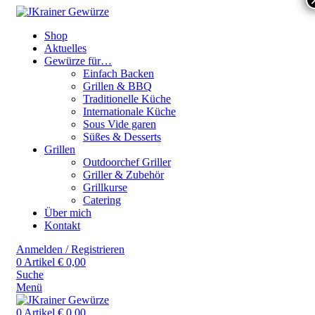
Shop
Aktuelles
Gewürze für…
Einfach Backen
Grillen & BBQ
Traditionelle Küche
Internationale Küche
Sous Vide garen
Süßes & Desserts
Grillen
Outdoorchef Griller
Griller & Zubehör
Grillkurse
Catering
Über mich
Kontakt
Anmelden / Registrieren
0
Artikel
€
0,00
Suche
Menü
0
Artikel
€
0,00