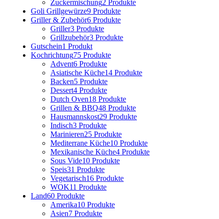
Zuckermischung
2 Produkte
Goli Grillgewürze
9 Produkte
Griller & Zubehör
6 Produkte
Griller
3 Produkte
Grillzubehör
3 Produkte
Gutschein
1 Produkt
Kochrichtung
75 Produkte
Advent
6 Produkte
Asiatische Küche
14 Produkte
Backen
5 Produkte
Dessert
4 Produkte
Dutch Oven
18 Produkte
Grillen & BBQ
48 Produkte
Hausmannskost
29 Produkte
Indisch
3 Produkte
Marinieren
25 Produkte
Mediterrane Küche
10 Produkte
Mexikanische Küche
4 Produkte
Sous Vide
10 Produkte
Speis
31 Produkte
Vegetarisch
16 Produkte
WOK
11 Produkte
Land
60 Produkte
Amerika
10 Produkte
Asien
7 Produkte