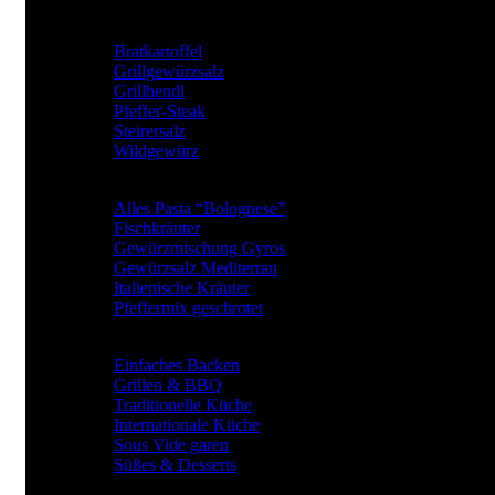
UNSERE TOP GEWÜRZE
Bratkartoffel
Grillgewürzsalz
Grillhendl
Pfeffer-Steak
Steirersalz
Wildgewürz
BElIEBTE GEWÜRZARTEN
Alles Pasta “Bolognese”
Fischkräuter
Gewürzmischung Gyros
Gewürzsalz Mediterran
Italienische Kräuter
Pfeffermix geschrotet
Gewürze für
Einfaches Backen
Grillen & BBQ
Traditionelle Küche
Internationale Küche
Sous Vide garen
Süßes & Desserts