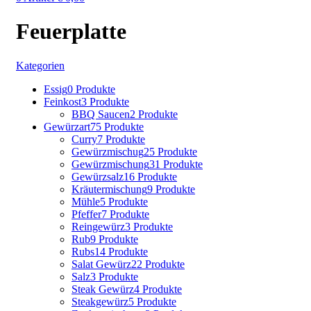
Feuerplatte
Kategorien
Essig
0 Produkte
Feinkost
3 Produkte
BBQ Saucen
2 Produkte
Gewürzart
75 Produkte
Curry
7 Produkte
Gewürzmischug
25 Produkte
Gewürzmischung
31 Produkte
Gewürzsalz
16 Produkte
Kräutermischung
9 Produkte
Mühle
5 Produkte
Pfeffer
7 Produkte
Reingewürz
3 Produkte
Rub
9 Produkte
Rubs
14 Produkte
Salat Gewürz
22 Produkte
Salz
3 Produkte
Steak Gewürz
4 Produkte
Steakgewürz
5 Produkte