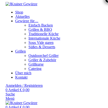
Shop
Aktuelles
Gewürze für…
Einfach Backen
Grillen & BBQ
Traditionelle Küche
Internationale Küche
Sous Vide garen
Süßes & Desserts
Grillen
Outdoorchef Griller
Griller & Zubehör
Grillkurse
Catering
Über mich
Kontakt
Anmelden / Registrieren
0
Artikel
€
0,00
Suche
Menü
0
Artikel
€
0,00