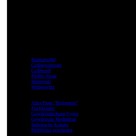
JKrainer Gewürze
Joachim Krainer-Hiebaum
Reithbachweg 351 A/4, 8311 Markt Hartmannsdorf
Tel: +43 (0) 650 282 54 37
Mail: office@jkrainer.at
UNSERE TOP GEWÜRZE
Bratkartoffel
Grillgewürzsalz
Grillhendl
Pfeffer-Steak
Steirersalz
Wildgewürz
BElIEBTE GEWÜRZARTEN
Alles Pasta “Bolognese”
Fischkräuter
Gewürzmischung Gyros
Gewürzsalz Mediterran
Italienische Kräuter
Pfeffermix geschrotet