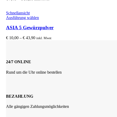
auf.
€ 7,40
Die
bis
Optionen
€ 30,50
Schnellansicht
können
Dieses
Ausführung wählen
auf
Produkt
der
weist
ASIA 5 Gewürzpulver
Produktseite
mehrere
gewählt
Varianten
Preisspanne:
€
10,00
–
€
43,90
inkl. Mwst
werden
auf.
€ 10,00
Die
bis
Optionen
€ 43,90
können
auf
24/7 ONLINE
der
Produktseite
Rund um die Uhr online bestellen
gewählt
werden
BEZAHLUNG
Alle gängigen Zahlungsmöglichkeiten