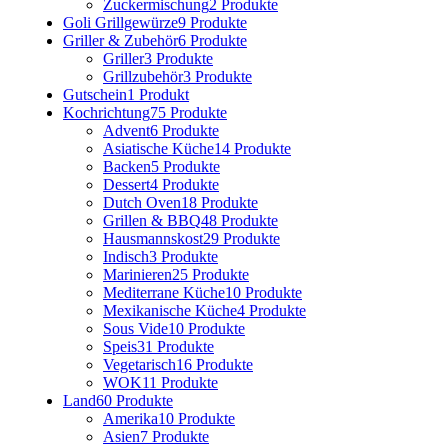
Zuckermischung
2 Produkte
Goli Grillgewürze
9 Produkte
Griller & Zubehör
6 Produkte
Griller
3 Produkte
Grillzubehör
3 Produkte
Gutschein
1 Produkt
Kochrichtung
75 Produkte
Advent
6 Produkte
Asiatische Küche
14 Produkte
Backen
5 Produkte
Dessert
4 Produkte
Dutch Oven
18 Produkte
Grillen & BBQ
48 Produkte
Hausmannskost
29 Produkte
Indisch
3 Produkte
Marinieren
25 Produkte
Mediterrane Küche
10 Produkte
Mexikanische Küche
4 Produkte
Sous Vide
10 Produkte
Speis
31 Produkte
Vegetarisch
16 Produkte
WOK
11 Produkte
Land
60 Produkte
Amerika
10 Produkte
Asien
7 Produkte