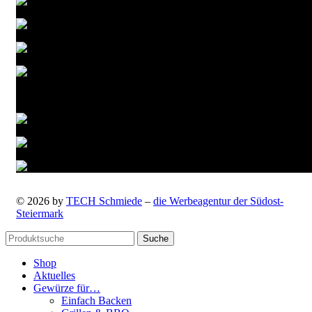
Versandarten
© 2026 by
TECH Schmiede
–
die Werbeagentur der Südost-
Steiermark
Suche
Shop
Aktuelles
Gewürze für…
Einfach Backen