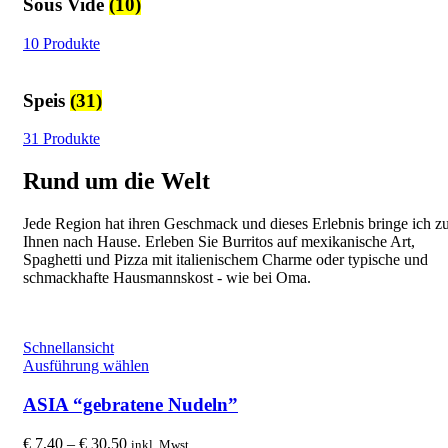
Sous Vide
(10)
10 Produkte
Speis
(31)
31 Produkte
Rund um die Welt
Jede Region hat ihren Geschmack und dieses Erlebnis bringe ich z
Ihnen nach Hause. Erleben Sie Burritos auf mexikanische Art,
Spaghetti und Pizza mit italienischem Charme oder typische und
schmackhafte Hausmannskost - wie bei Oma.
Schnellansicht
Dieses
Ausführung wählen
Produkt
weist
ASIA “gebratene Nudeln”
mehrere
Varianten
Preisspanne:
€
7,40
–
€
30,50
inkl. Mwst