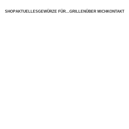
SHOP
AKTUELLES
GEWÜRZE FÜR…
GRILLEN
ÜBER MICH
KONTAKT