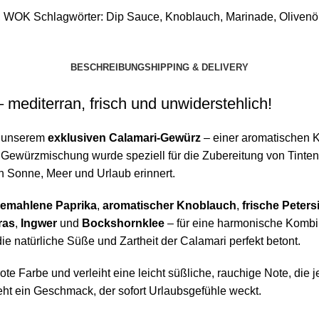
,
WOK
Schlagwörter:
Dip Sauce
,
Knoblauch
,
Marinade
,
Olivenö
BESCHREIBUNG
SHIPPING & DELIVERY
mediterran, frisch und unwiderstehlich!
t unserem
exklusiven Calamari-Gewürz
– einer aromatischen K
ewürzmischung wurde speziell für die Zubereitung von Tintenfis
an Sonne, Meer und Urlaub erinnert.
gemahlene Paprika
,
aromatischer Knoblauch
,
frische Petersi
ras
,
Ingwer
und
Bockshornklee
– für eine harmonische Kombin
 natürliche Süße und Zartheit der Calamari perfekt betont.
ldrote Farbe und verleiht eine leicht süßliche, rauchige Note
ht ein Geschmack, der sofort Urlaubsgefühle weckt.