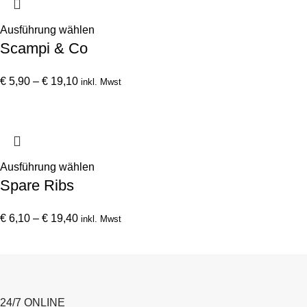
Optionen
können
Dieses
Ausführung wählen
Scampi & Co
auf
Produkt
der
weist
Preisspanne:
Produktseite
mehrere
€
5,90
–
€
19,10
inkl. Mwst
€ 5,90
gewählt
Varianten
bis
werden
auf.
€ 19,10
Die
Optionen
können
Dieses
Ausführung wählen
Spare Ribs
auf
Produkt
der
weist
Preisspanne:
Produktseite
mehrere
€
6,10
–
€
19,40
inkl. Mwst
€ 6,10
gewählt
Varianten
bis
werden
auf.
€ 19,40
Die
Optionen
24/7 ONLINE
können