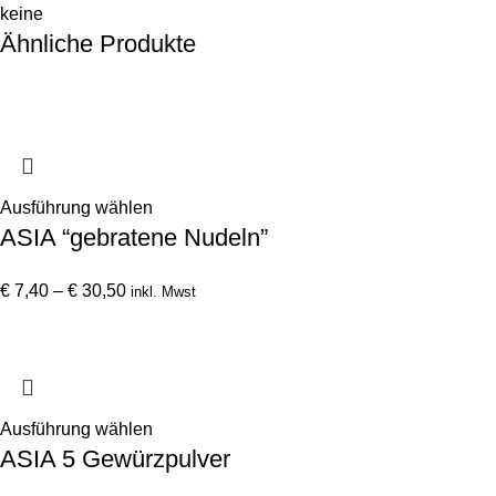
keine
Ähnliche Produkte
Dieses
Ausführung wählen
ASIA “gebratene Nudeln”
Produkt
weist
Preisspanne:
mehrere
€
7,40
–
€
30,50
inkl. Mwst
€ 7,40
Varianten
bis
auf.
€ 30,50
Die
Optionen
können
Dieses
Ausführung wählen
ASIA 5 Gewürzpulver
auf
Produkt
der
weist