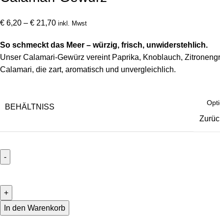
Preisspanne:
€
6,20
–
€
21,70
inkl. Mwst
€ 6,20
So schmeckt das Meer – würzig, frisch, unwiderstehlich.
bis
Unser Calamari-Gewürz vereint Paprika, Knoblauch, Zitronengr
€ 21,70
Calamari, die zart, aromatisch und unvergleichlich.
BEHÄLTNISS
Zurüc
Calamari-
Gewürz
Menge
In den Warenkorb