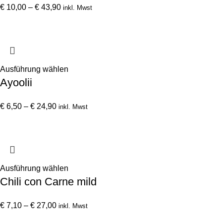
Preisspanne:
Produktseite
mehrere
€
10,00
–
€
43,90
inkl. Mwst
€ 10,00
gewählt
Varianten
bis
werden
auf.
€ 43,90
Die
Optionen
können
Dieses
Ausführung wählen
Ayoolii
auf
Produkt
der
weist
Preisspanne:
Produktseite
mehrere
€
6,50
–
€
24,90
inkl. Mwst
€ 6,50
gewählt
Varianten
bis
werden
auf.
€ 24,90
Die
Optionen
können
Dieses
Ausführung wählen
Chili con Carne mild
auf
Produkt
der
weist
Preisspanne:
Produktseite
mehrere
€
7,10
–
€
27,00
inkl. Mwst
€ 7,10
gewählt
Varianten