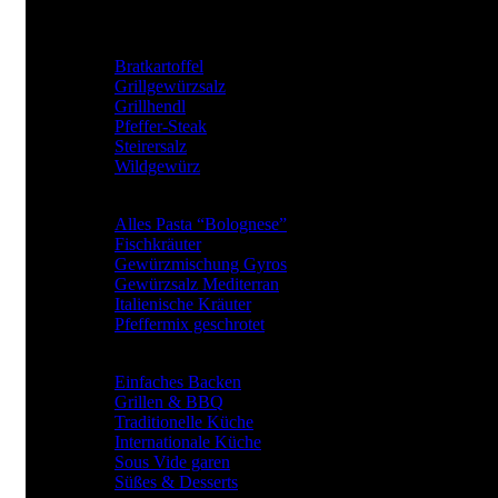
UNSERE TOP GEWÜRZE
Bratkartoffel
Grillgewürzsalz
Grillhendl
Pfeffer-Steak
Steirersalz
Wildgewürz
BElIEBTE GEWÜRZARTEN
Alles Pasta “Bolognese”
Fischkräuter
Gewürzmischung Gyros
Gewürzsalz Mediterran
Italienische Kräuter
Pfeffermix geschrotet
Gewürze für
Einfaches Backen
Grillen & BBQ
Traditionelle Küche
Internationale Küche
Sous Vide garen
Süßes & Desserts