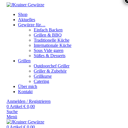
Shop
Aktuelles
Gewürze für…
Einfach Backen
Grillen & BBQ
Traditionelle Küche
Internationale Küche
Sous Vide garen
Süßes & Desserts
Grillen
Outdoorchef Griller
Griller & Zubehör
Grillkurse
Catering
Über mich
Kontakt
Anmelden / Registrieren
0
Artikel
€
0,00
Suche
Menü
0
Artikel
€
0,00