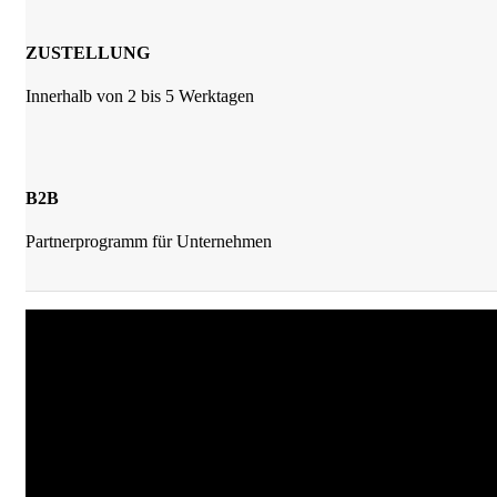
ZUSTELLUNG
Innerhalb von 2 bis 5 Werktagen
B2B
Partnerprogramm für Unternehmen
JKrainer Gewürze
Joachim Krainer-Hiebaum
Reithbachweg 351 A/4, 8311 Markt Hartmannsdorf
Tel: +43 (0) 650 282 54 37
Mail: office@jkrainer.at