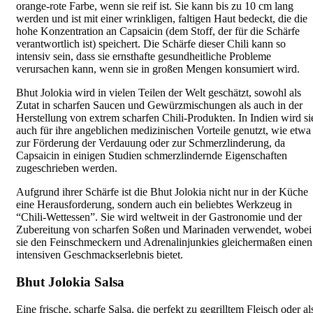
orange-rote Farbe, wenn sie reif ist. Sie kann bis zu 10 cm lang
werden und ist mit einer wrinkligen, faltigen Haut bedeckt, die die
hohe Konzentration an Capsaicin (dem Stoff, der für die Schärfe
verantwortlich ist) speichert. Die Schärfe dieser Chili kann so
intensiv sein, dass sie ernsthafte gesundheitliche Probleme
verursachen kann, wenn sie in großen Mengen konsumiert wird.
Bhut Jolokia wird in vielen Teilen der Welt geschätzt, sowohl als
Zutat in scharfen Saucen und Gewürzmischungen als auch in der
Herstellung von extrem scharfen Chili-Produkten. In Indien wird si
auch für ihre angeblichen medizinischen Vorteile genutzt, wie etwa
zur Förderung der Verdauung oder zur Schmerzlinderung, da
Capsaicin in einigen Studien schmerzlindernde Eigenschaften
zugeschrieben werden.
Aufgrund ihrer Schärfe ist die Bhut Jolokia nicht nur in der Küche
eine Herausforderung, sondern auch ein beliebtes Werkzeug in
“Chili-Wettessen”. Sie wird weltweit in der Gastronomie und der
Zubereitung von scharfen Soßen und Marinaden verwendet, wobei
sie den Feinschmeckern und Adrenalinjunkies gleichermaßen einen
intensiven Geschmackserlebnis bietet.
Bhut Jolokia Salsa
Eine frische, scharfe Salsa, die perfekt zu gegrilltem Fleisch oder al