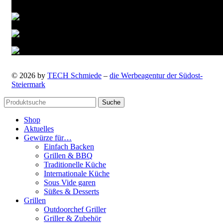
© 2026 by
TECH Schmiede
–
die Werbeagentur der Südost-
Steiermark
Suche
Shop
Aktuelles
Gewürze für…
Einfach Backen
Grillen & BBQ
Traditionelle Küche
Internationale Küche
Sous Vide garen
Süßes & Desserts
Grillen
Outdoorchef Griller
Griller & Zubehör