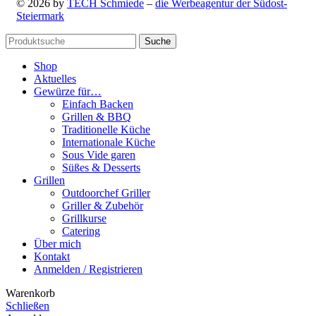
© 2026 by
TECH Schmiede
–
die Werbeagentur der Südost-
Steiermark
Suche
Shop
Aktuelles
Gewürze für…
Einfach Backen
Grillen & BBQ
Traditionelle Küche
Internationale Küche
Sous Vide garen
Süßes & Desserts
Grillen
Outdoorchef Griller
Griller & Zubehör
Grillkurse
Catering
Über mich
Kontakt
Anmelden / Registrieren
Warenkorb
Schließen