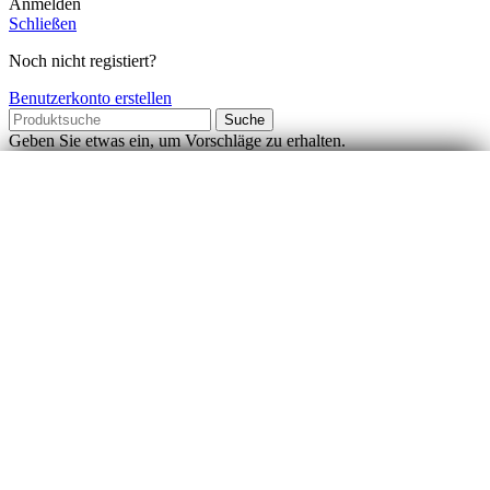
Anmelden
Schließen
Noch nicht registiert?
Benutzerkonto erstellen
Suche
Geben Sie etwas ein, um Vorschläge zu erhalten.
Betriebsurlaub
Betriebsurlaub
Wir befinden uns von
06.08. bis 16.08.
im Betriebsurlaub.
Bestellungen können in dieser Zeit selbstverständlich gerne
aufgegeben werden. Wir bitten jedoch um Verständnis, dass
während unseres Betriebsurlaubs
kein Versand von
Paketen
erfolgt.
Ab
17.08.
bearbeiten und versenden wir alle eingegangenen
Bestellungen wieder so schnell wie möglich.
Vielen Dank für Ihr Verständnis!