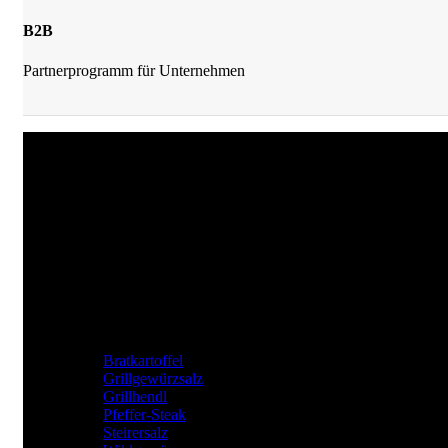
B2B
Partnerprogramm für Unternehmen
JKrainer Gewürze
Joachim Krainer-Hiebaum
Reithbachweg 351 A/4, 8311 Markt Hartmannsdorf
Tel: +43 (0) 650 282 54 37
Mail: office@jkrainer.at
UNSERE TOP GEWÜRZE
Bratkartoffel
Grillgewürzsalz
Grillhendl
Pfeffer-Steak
Steirersalz