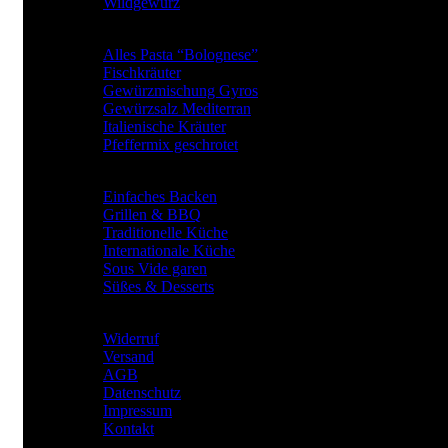
Wildgewürz
BElIEBTE GEWÜRZARTEN
Alles Pasta “Bolognese”
Fischkräuter
Gewürzmischung Gyros
Gewürzsalz Mediterran
Italienische Kräuter
Pfeffermix geschrotet
Gewürze für
Einfaches Backen
Grillen & BBQ
Traditionelle Küche
Internationale Küche
Sous Vide garen
Süßes & Desserts
RECHTLICHES
Widerruf
Versand
AGB
Datenschutz
Impressum
Kontakt