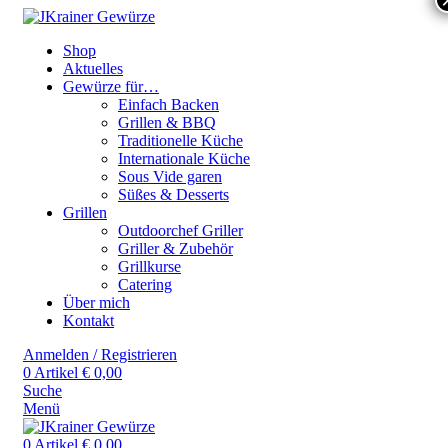
Shop
Aktuelles
Gewürze für…
Einfach Backen
Grillen & BBQ
Traditionelle Küche
Internationale Küche
Sous Vide garen
Süßes & Desserts
Grillen
Outdoorchef Griller
Griller & Zubehör
Grillkurse
Catering
Über mich
Kontakt
Anmelden / Registrieren
0
Artikel
€
0,00
Suche
Menü
0
Artikel
€
0,00