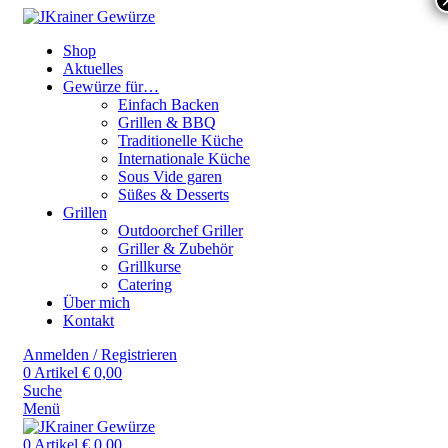
Shop
Aktuelles
Gewürze für…
Einfach Backen
Grillen & BBQ
Traditionelle Küche
Internationale Küche
Sous Vide garen
Süßes & Desserts
Grillen
Outdoorchef Griller
Griller & Zubehör
Grillkurse
Catering
Über mich
Kontakt
Anmelden / Registrieren
0
Artikel
€
0,00
Suche
Menü
0
Artikel
€
0,00