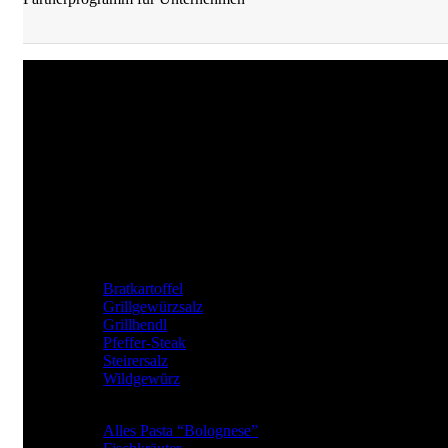
JKrainer Gewürze
Joachim Krainer-Hiebaum
Reithbachweg 351 A/4, 8311 Markt Hartmannsdorf
Tel: +43 (0) 650 282 54 37
Mail: office@jkrainer.at
UNSERE TOP GEWÜRZE
Bratkartoffel
Grillgewürzsalz
Grillhendl
Pfeffer-Steak
Steirersalz
Wildgewürz
BElIEBTE GEWÜRZARTEN
Alles Pasta “Bolognese”