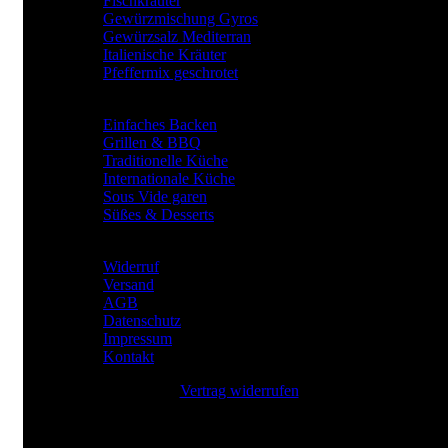
Fischkräuter
Gewürzmischung Gyros
Gewürzsalz Mediterran
Italienische Kräuter
Pfeffermix geschrotet
Gewürze für
Einfaches Backen
Grillen & BBQ
Traditionelle Küche
Internationale Küche
Sous Vide garen
Süßes & Desserts
RECHTLICHES
Widerruf
Versand
AGB
Datenschutz
Impressum
Kontakt
Vertrag widerrufen