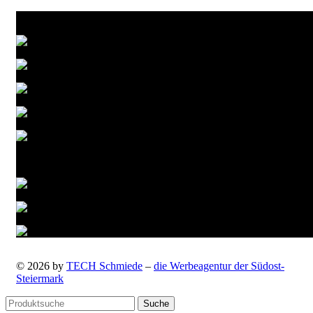
Zahlungsarten
Versandarten
© 2026 by
TECH Schmiede
–
die Werbeagentur der Südost-
Steiermark
Suche